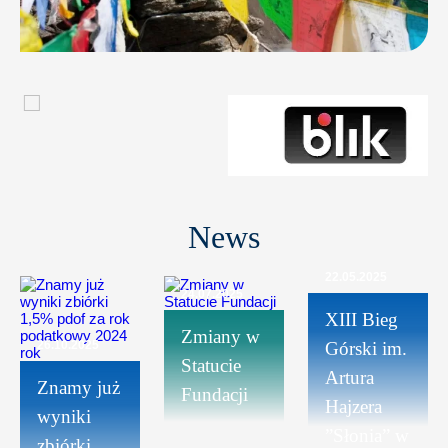
News
22.05.2025
24.07.2025
XIII Bieg
Zmiany w
26.10.2025
Górski im.
Statucie
Artura
Znamy już
Fundacji
Hajzera
wyniki
”Słonia” w
zbiórki