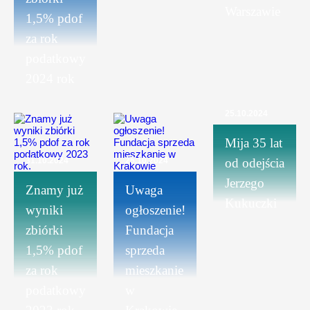
Warszawie
1,5% pdof
za rok
podatkowy
2024 rok
25.10.2024
Mija 35 lat
31.10.2024
25.10.2024
od odejścia
Jerzego
Znamy już
Uwaga
Kukuczki
wyniki
ogłoszenie!
zbiórki
Fundacja
1,5% pdof
sprzeda
za rok
mieszkanie
podatkowy
w