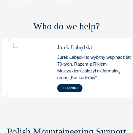
2023 rok.
Krakowie
Who do we help?
Jurek Łabędzki
Jurek Łabęcki to wybitny wspinacz lat
70-tych. Razem z Rikiem
Malczykiem założył nieformalną
grupę „Kaskaderów”...
I SUPPORT
Polish Mountaineering Support