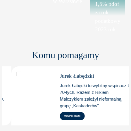
w Warszawie
1,5% pdof
za rok
podatkowy
2023 rok.
Komu pomagamy
Jurek Łabędzki
Jurek Łabęcki to wybitny wspinacz lat
70-tych. Razem z Rikiem
Malczykiem założył nieformalną
grupę „Kaskaderów”...
WSPIERAM