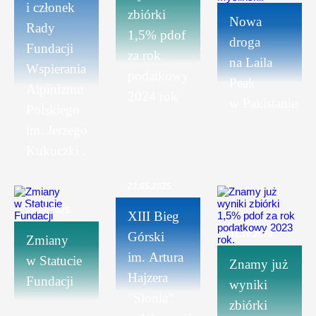
i członek
zbiórki
Nowa
Rady
1,5% pdof
droga
Fundacji
za rok
na Laila
Wspierania
podatkowy
Peak
Alpinizmu
2024 rok
w Pakistanie
Polskiego
im. Jerzego
Kukuczki .
22.05.2025
24.07.2025
XIII Bieg
Górski
31.10.2024
Zmiany
im. Artura
w Statucie
Znamy już
Hajzera
Fundacji
wyniki
”Słonia”
zbiórki