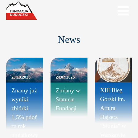
News
22.05.2025
26.10.2025
24.07.2025
XIII Bieg
Znamy już
Zmiany w
Górski im.
wyniki
Statucie
Artura
zbiórki
Fundacji
Hajzera
1,5% pdof
”Słonia” w
za rok
Warszawie
podatkowy