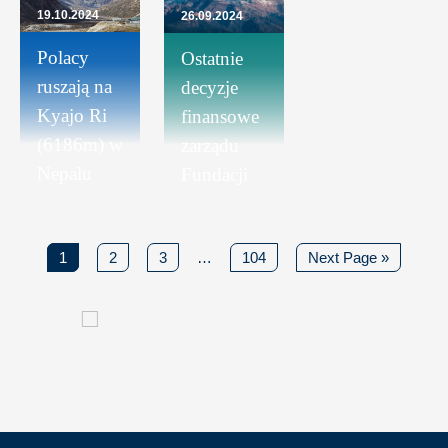
19.10.2024
26.09.2024
Polacy
Ostatnie
ruszają na
decyzje
Kyajo Ri
finansowe
(6186m) w
zarządu
Nepalu
Fundacji
1
2
3
…
104
Next Page »