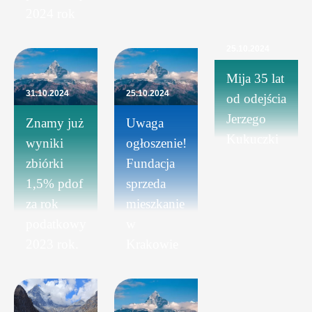
2024 rok
25.10.2024
Mija 35 lat
31.10.2024
25.10.2024
od odejścia
Jerzego
Znamy już
Uwaga
Kukuczki
wyniki
ogłoszenie!
zbiórki
Fundacja
1,5% pdof
sprzeda
za rok
mieszkanie
podatkowy
w
2023 rok.
Krakowie