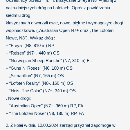
Uczestnicy przeszli m. in. klasycznie „Freya N8” – jedną z
najtrudniejszych dróg na Lofotach. Oprócz powtórzeniu
siedmiu dróg
klasycznych otworzyli dwie, nowe, piękne i wymagające drogi
wspinaczkowe. („Australian Open N7+ oraz „The Lofoten
Nowe, N8”). Wykaz dróg :
– “Freya” (N8, 810 m) RP
– “Reisen” (N7+, 440 m) OS
– “Norwegian Sheep Ranche” (N7, 310 m) FL
– “Guns N’ Roses” (N6, 100 m) OS
– „Silmarillion” (N7, 165 m) OS
– “Lofoten Reality” (N8-, 160 m) OS
– “Hoist The Color” (N7+, 340 m) OS
. Nowe drogi:
– “Australian Open” (N7+, 360 m) RP, FA
– “The Lofoten Nose” (N8, 180 m) RP, FA
2. Z kolei w dniu 10.09.2024 zarząd przyznał zapomogę w