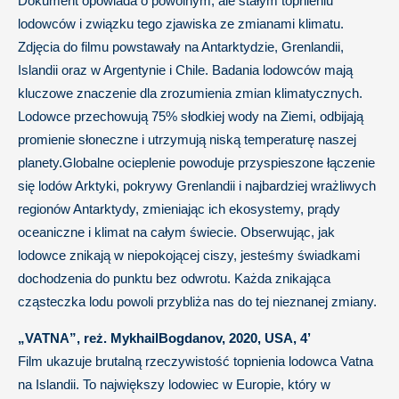
Dokument opowiada o powolnym, ale stałym topnieniu
lodowców i związku tego zjawiska ze zmianami klimatu.
Zdjęcia do filmu powstawały na Antarktydzie, Grenlandii,
Islandii oraz w Argentynie i Chile. Badania lodowców mają
kluczowe znaczenie dla zrozumienia zmian klimatycznych.
Lodowce przechowują 75% słodkiej wody na Ziemi, odbijają
promienie słoneczne i utrzymują niską temperaturę naszej
planety.Globalne ocieplenie powoduje przyspieszone łączenie
się lodów Arktyki, pokrywy Grenlandii i najbardziej wrażliwych
regionów Antarktydy, zmieniając ich ekosystemy, prądy
oceaniczne i klimat na całym świecie. Obserwując, jak
lodowce znikają w niepokojącej ciszy, jesteśmy świadkami
dochodzenia do punktu bez odwrotu. Każda znikająca
cząsteczka lodu powoli przybliża nas do tej nieznanej zmiany.
„VATNA”, reż. MykhailBogdanov, 2020, USA, 4’
Film ukazuje brutalną rzeczywistość topnienia lodowca Vatna
na Islandii. To największy lodowiec w Europie, który w