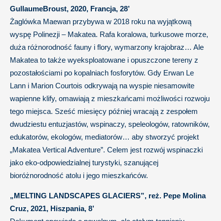
GullaumeBroust, 2020, Francja, 28’
Żaglówka Maewan przybywa w 2018 roku na wyjątkową
wyspę Polinezji – Makatea. Rafa koralowa, turkusowe morze,
duża różnorodność fauny i flory, wymarzony krajobraz… Ale
Makatea to także wyeksploatowane i opuszczone tereny z
pozostałościami po kopalniach fosforytów. Gdy Erwan Le
Lann i Marion Courtois odkrywają na wyspie niesamowite
wapienne klify, omawiają z mieszkańcami możliwości rozwoju
tego miejsca. Sześć miesięcy później wracają z zespołem
dwudziestu entuzjastów, wspinaczy, speleologów, ratowników,
edukatorów, ekologów, mediatorów… aby stworzyć projekt
„Makatea Vertical Adventure”. Celem jest rozwój wspinaczki
jako eko-odpowiedzialnej turystyki, szanującej
bioróżnorodność atolu i jego mieszkańców.
„MELTING LANDSCAPES GLACIERS”, reż. Pepe Molina
Cruz, 2021, Hiszpania, 8’