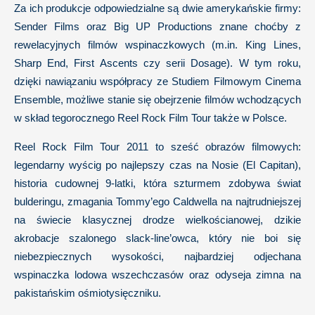
Za ich produkcje odpowiedzialne są dwie amerykańskie firmy:
Sender Films oraz Big UP Productions znane choćby z
rewelacyjnych filmów wspinaczkowych (m.in. King Lines,
Sharp End, First Ascents czy serii Dosage). W tym roku,
dzięki nawiązaniu współpracy ze Studiem Filmowym Cinema
Ensemble, możliwe stanie się obejrzenie filmów wchodzących
w skład tegorocznego Reel Rock Film Tour także w Polsce.
Reel Rock Film Tour 2011 to sześć obrazów filmowych:
legendarny wyścig po najlepszy czas na Nosie (El Capitan),
historia cudownej 9-latki, która szturmem zdobywa świat
bulderingu, zmagania Tommy’ego Caldwella na najtrudniejszej
na świecie klasycznej drodze wielkościanowej, dzikie
akrobacje szalonego slack-line’owca, który nie boi się
niebezpiecznych wysokości, najbardziej odjechana
wspinaczka lodowa wszechczasów oraz odyseja zimna na
pakistańskim ośmiotysięczniku.