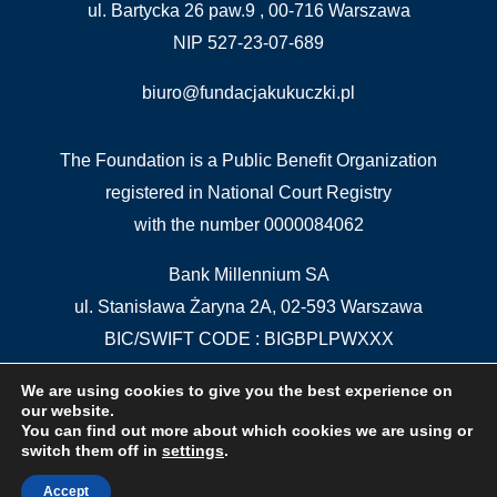
ul. Bartycka 26 paw.9 , 00-716 Warszawa
NIP 527-23-07-689
biuro@fundacjakukuczki.pl
The Foundation is a Public Benefit Organization
registered in National Court Registry
with the number 0000084062
Bank Millennium SA
ul. Stanisława Żaryna 2A, 02-593 Warszawa
BIC/SWIFT CODE : BIGBPLPWXXX
IBAN: PL 04 1160 2202 0000 0000 5515 5611
We are using cookies to give you the best experience on
our website.
You can find out more about which cookies we are using or
switch them off in
settings
.
The Free PIT Program provides
Instytut Wsparcia Organizacji
Pozarządowych
as part of the project
PITax.pl
dla OPP
Accept