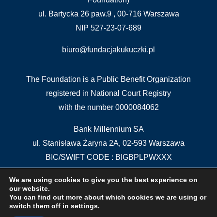
ul. Bartycka 26 paw.9 , 00-716 Warszawa
NIP 527-23-07-689
biuro@fundacjakukuczki.pl
The Foundation is a Public Benefit Organization
registered in National Court Registry
with the number 0000084062
Bank Millennium SA
ul. Stanisława Żaryna 2A, 02-593 Warszawa
BIC/SWIFT CODE : BIGBPLPWXXX
IBAN: PL 04 1160 2202 0000 0000 5515 5611
We are using cookies to give you the best experience on
our website.
You can find out more about which cookies we are using or
switch them off in
settings
.
The Free PIT Program provides
Instytut Wsparcia Organizacji