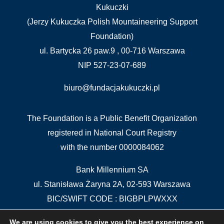
Kukuczki
(Jerzy Kukuczka Polish Mountaineering Support
Foundation)
ul. Bartycka 26 paw.9 , 00-716 Warszawa
NIP 527-23-07-689
biuro@fundacjakukuczki.pl
The Foundation is a Public Benefit Organization
registered in National Court Registry
with the number 0000084062
Bank Millennium SA
ul. Stanisława Żaryna 2A, 02-593 Warszawa
BIC/SWIFT CODE : BIGBPLPWXXX
IBAN: PL 04 1160 2202 0000 0000 5515 5611
We are using cookies to give you the best experience on