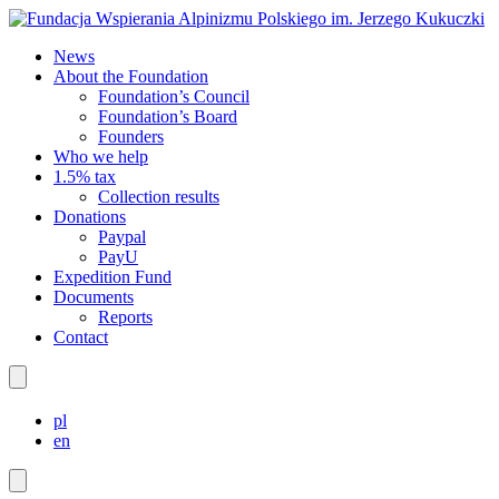
News
About the Foundation
Foundation’s Council
Foundation’s Board
Founders
Who we help
1.5% tax
Collection results
Donations
Paypal
PayU
Expedition Fund
Documents
Reports
Contact
pl
en