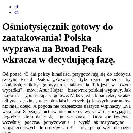
pl
en
Ośmiotysięcznik gotowy do
zaatakowania! Polska
wyprawa na Broad Peak
wkracza w decydującą fazę.
Od ponad 40 dni polscy himalaiści przygotowują się do zdobycia
szczytu Broad Peaku. „Zazwyczaj tyle czasu potrzeba by
ośmiotysięcznik był gotowy do zaatakowania. Tak jest i w naszym
wypadku” – mówi Artur Hajzer – kierownik polskiej wyprawy. Jak
podkreśla – góra i ekipa są gotowe. Należy jednak pamiętać, że atak
odbywa się zimą, więc himalaiści potrzebują lepszych warunków
niż mieli dotąd. A pogoda nie rozpieszcza naszych wspinaczy. „Na
wysokość 8 tysięcy metrów nie możemy wyjść w niesprzyjającej
pogodzie, która dając się nam we znaki i która sponiewierała
wcześniej podczas poręczowania i wyjść aklimatyzacyjno –
zaopatrzeniowych do obozów 2 i 3” – relacjonuje szef polskiego
teamu.