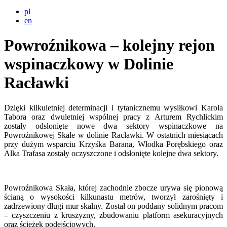
pl
en
Powroźnikowa – kolejny rejon
wspinaczkowy w Dolinie
Racławki
Dzięki kilkuletniej determinacji i tytanicznemu wysiłkowi Karola
Tabora oraz dwuletniej wspólnej pracy z Arturem Rychlickim
zostały odsłonięte nowe dwa sektory wspinaczkowe na
Powroźnikowej Skale w dolinie Racławki. W ostatnich miesiącach
przy dużym wsparciu Krzyśka Barana, Włodka Porębskiego oraz
Alka Trafasa zostały oczyszczone i odsłonięte kolejne dwa sektory.
Powroźnikowa Skała, której zachodnie zbocze urywa się pionową
ścianą o wysokości kilkunastu metrów, tworzył zarośnięty i
zadrzewiony długi mur skalny. Został on poddany solidnym pracom
– czyszczeniu z kruszyzny, zbudowaniu platform asekuracyjnych
oraz ścieżek podejściowych.