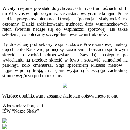
W całym rejonie powstało dotychczas 30 linii , o trudnościach od III
do VI.3, zaś w najbliższym czasie zostaną wytyczone kolejne. Prace
nad ich przygotowaniem nadal trwają, a “potencjał” skały wciąż jest
ogromny. Dzięki zróżnicowaniu trudności dróg wspinaczkowych
rejon świetnie nadaje się do wspinaczki sportowej, ale także
szkolenia, co polecamy szczególnie uwadze instruktorów.
By dostać się pod sektory wspinaczkowe Powroźnikowej, należy
dojechać do Racławic, pomiędzy kościołem a boiskiem sportowym
skręcić na zachód (drogowskaz – Zawada), następnie po
wyjechaniu na przełęcz skręcić w lewo i zostawić samochód na
parkingu koło cmentarza. Stąd spacerkiem kilkaset metrów –
najpierw polną drogą, a następnie wygodną ścieżką (po zachodniej
stronie wzgórza) pod mur skalny.
Wkrótce opublikowany zostanie skałoplan opisywanego rejonu.
Włodzimierz Porębski
IŚW “Nasze Skały”