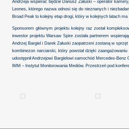
Andrzeja wspierać będzie Dariusz Załuski – operator kamery
Leones, którego nazwa odnosi się do nieznanych i niezbadany
Broad Peak to kolejny etap drogi, który w kolejnych latach m
Sponsorem głównym projektu kolejny raz został komplekso
inwestor projektu Warsaw Spire została partnerem wspiera
Andrzej Bargiel i Darek Załuski zaopatrzeni zostaną w sprzę
kombinezon narciarski, który powstał dzięki zaangażowaniu
udostępnił Andrzejowi Bargielowi samochód Mercedes-Benz G
IMM – Instytut Monitorowania Mediów. Przestrzeń pod konfer