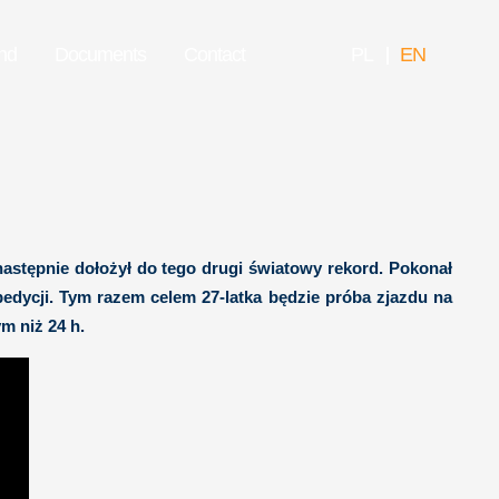
nd
Documents
Contact
PL
EN
następnie dołożył do tego drugi światowy rekord. Pokonał
pedycji. Tym razem celem 27-latka będzie próba zjazdu na
m niż 24 h.