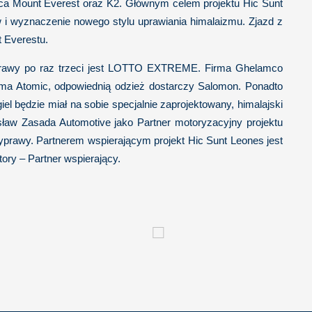
ywca Mount Everest oraz K2. Głównym celem projektu Hic Sunt
ów i wyznaczenie nowego stylu uprawiania himalaizmu. Zjazd z
t Everestu.
wyprawy po raz trzeci jest LOTTO EXTREME. Firma Ghelamco
rma Atomic, odpowiednią odzież dostarczy Salomon. Ponadto
l będzie miał na sobie specjalnie zaprojektowany, himalajski
sław Zasada Automotive jako Partner motoryzacyjny projektu
prawy. Partnerem wspierającym projekt Hic Sunt Leones jest
ory – Partner wspierający.