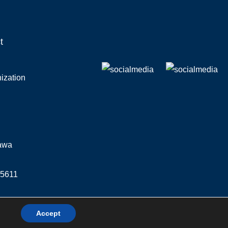
t
ization
zawa
 5611
Accept
x.pl
dla OPP Program e-pity by e-file