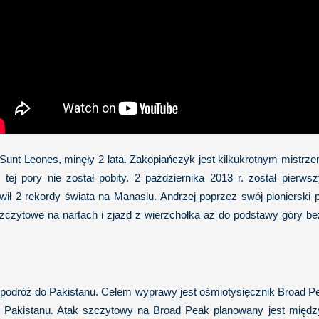
 Sunt Leones, minęły 2 lata. Zakopiańczyk jest kilkukrotnym mistrz
tej pory nie został pobity. 2 października 2013 r. został pierws
ł 2 rekordy świata na Manaslu. Andrzej poprzez swój pionierski p
 szczytowe na nartach i zjazd z wierzchołka aż do podstawy góry be
odróż do Pakistanu. Celem wyprawy jest ośmiotysięcznik Broad P
 i Pakistanu. Atak szczytowy na Broad Peak planowany jest między