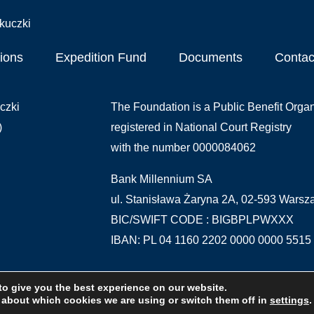
ions
Expedition Fund
Documents
Contac
czki
The Foundation is a Public Benefit Organ
)
registered in National Court Registry
with the number 0000084062
Bank Millennium SA
ul. Stanisława Żaryna 2A, 02-593 Wars
BIC/SWIFT CODE : BIGBPLPWXXX
IBAN: PL 04 1160 2202 0000 0000 5515
to give you the best experience on our website.
tytut Wsparcia Organizacji Pozarządowych
as part of the project
PITa
 about which cookies we are using or switch them off in
settings
.