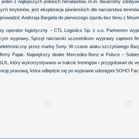
, jeden z najlepszych polskich himalaistów, m.in. dwukrotny zdob
ch terytoriów, jest eksploracja pionierskich dla narciarstwa teren
a prowadzić Andrzeja Bargiela do pierwszego zjazdu bez tlenu z Moun
wy operator logistyczny – CTL Logistics Sp. z o.o. Partnerem 
jącym wyprawy. Sprzęt narciarski uczestnikom wyprawy zapewni fi
t elektroniczny przez markę Sony. W czasie ataku szczytowego Bargie
 firmy Pajak. Największy dealer Mercedes-Benz w Polsce – Sobie
LK, który wykorzystywano w trakcie treningów i przygotowań do wy
encję prasową, która odbędzie się po wyprawie udostępni SOHO Fact