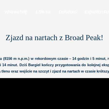
Who we help
1.5% tax
Donations
Expedition Fu
Zjazd na nartach z Broad Peak!
lu (8156 m n.p.m.) w rekordowym czasie – 14 godzin i 5 minut, 
 i 14 minut. Dziś Bargiel kończy przygotowania do kolejnej eks
tlenu oraz wejście na szczyt i zjazd na nartach w czasie krótszy