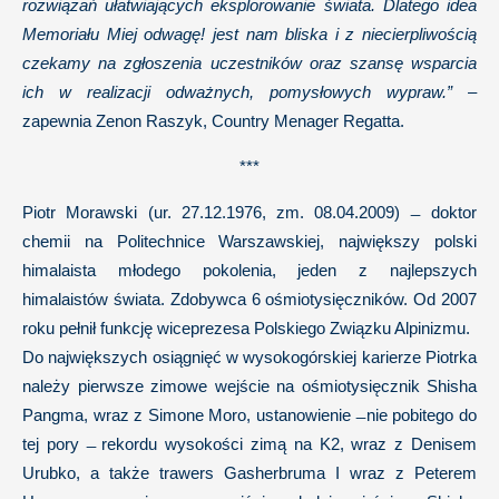
rozwiązań ułatwiających eksplorowanie świata. Dlatego idea
Memoriału Miej odwagę! jest nam bliska i z niecierpliwością
czekamy na zgłoszenia uczestników oraz szansę wsparcia
ich w realizacji odważnych, pomysłowych wypraw.”
–
zapewnia Zenon Raszyk, Country Menager Regatta.
***
Piotr Morawski (ur. 27.12.1976, zm. 08.04.2009) ̶ doktor
chemii na Politechnice Warszawskiej, największy polski
himalaista młodego pokolenia, jeden z najlepszych
himalaistów świata. Zdobywca 6 ośmiotysięczników. Od 2007
roku pełnił funkcję wiceprezesa Polskiego Związku Alpinizmu.
Do największych osiągnięć w wysokogórskiej karierze Piotrka
należy pierwsze zimowe wejście na ośmiotysięcznik Shisha
Pangma, wraz z Simone Moro, ustanowienie ̶ nie pobitego do
tej pory ̶ rekordu wysokości zimą na K2, wraz z Denisem
Urubko, a także trawers Gasherbruma I wraz z Peterem