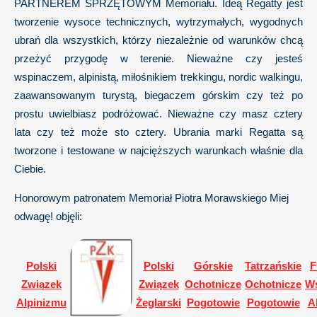
PARTNEREM SPRZĘTOWYM Memoriału. Ideą Regatty jest
tworzenie wysoce technicznych, wytrzymałych, wygodnych
ubrań dla wszystkich, którzy niezależnie od warunków chcą
przeżyć przygodę w terenie. Nieważne czy jesteś
wspinaczem, alpinistą, miłośnikiem trekkingu, nordic walkingu,
zaawansowanym turystą, biegaczem górskim czy też po
prostu uwielbiasz podróżować. Nieważne czy masz cztery
lata czy też może sto cztery. Ubrania marki Regatta są
tworzone i testowane w najcięższych warunkach właśnie dla
Ciebie.
Honorowym patronatem Memoriał Piotra Morawskiego Miej
odwagę! objęli:
Polski
Polski
Górskie
Tatrzańskie
F
Związek
Związek
Ochotnicze
Ochotnicze
Ws
Alpinizmu
Żeglarski
Pogotowie
Pogotowie
A