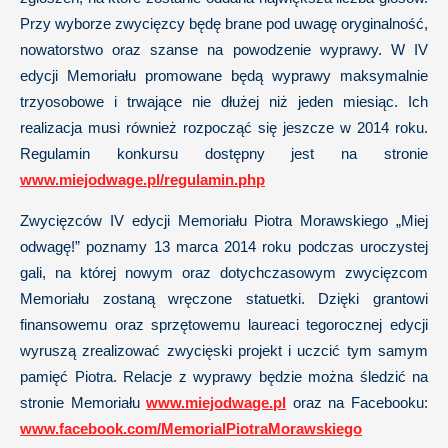
Przy wyborze zwycięzcy będę brane pod uwagę oryginalność,
nowatorstwo oraz szanse na powodzenie wyprawy. W IV
edycji Memoriału promowane będą wyprawy maksymalnie
trzyosobowe i trwające nie dłużej niż jeden miesiąc. Ich
realizacja musi również rozpocząć się jeszcze w 2014 roku.
Regulamin konkursu dostępny jest na stronie
www.miejodwage.pl/regulamin.php
Zwycięzców IV edycji Memoriału Piotra Morawskiego „Miej
odwagę!” poznamy 13 marca 2014 roku podczas uroczystej
gali, na której nowym oraz dotychczasowym zwycięzcom
Memoriału zostaną wręczone statuetki. Dzięki grantowi
finansowemu oraz sprzętowemu laureaci tegorocznej edycji
wyruszą zrealizować zwycięski projekt i uczcić tym samym
pamięć Piotra. Relacje z wyprawy będzie można śledzić na
stronie Memoriału
www.miejodwage.pl
oraz na Facebooku:
www.facebook.com/MemorialPiotraMorawskiego