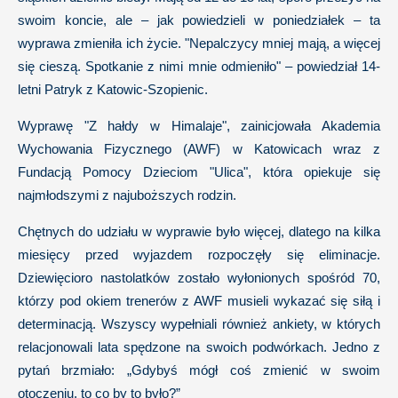
swoim koncie, ale – jak powiedzieli w poniedziałek – ta
wyprawa zmieniła ich życie. "Nepalczycy mniej mają, a więcej
się cieszą. Spotkanie z nimi mnie odmieniło" – powiedział 14-
letni Patryk z Katowic-Szopienic.
Wyprawę "Z hałdy w Himalaje", zainicjowała Akademia
Wychowania Fizycznego (AWF) w Katowicach wraz z
Fundacją Pomocy Dzieciom "Ulica", która opiekuje się
najmłodszymi z najuboższych rodzin.
Chętnych do udziału w wyprawie było więcej, dlatego na kilka
miesięcy przed wyjazdem rozpoczęły się eliminacje.
Dziewięcioro nastolatków zostało wyłonionych spośród 70,
którzy pod okiem trenerów z AWF musieli wykazać się siłą i
determinacją. Wszyscy wypełniali również ankiety, w których
relacjonowali lata spędzone na swoich podwórkach. Jedno z
pytań brzmiało: „Gdybyś mógł coś zmienić w swoim
otoczeniu, to co by to było?”