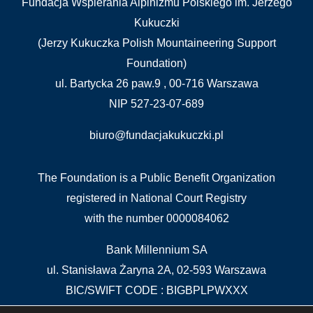
Fundacja Wspierania Alpinizmu Polskiego im. Jerzego
Kukuczki
(Jerzy Kukuczka Polish Mountaineering Support
Foundation)
ul. Bartycka 26 paw.9 , 00-716 Warszawa
NIP 527-23-07-689
biuro@fundacjakukuczki.pl
The Foundation is a Public Benefit Organization
registered in National Court Registry
with the number 0000084062
Bank Millennium SA
ul. Stanisława Żaryna 2A, 02-593 Warszawa
BIC/SWIFT CODE : BIGBPLPWXXX
IBAN: PL 04 1160 2202 0000 0000 5515 5611