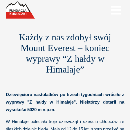
Każdy z nas zdobył swój
Mount Everest – koniec
wyprawy “Z hałdy w
Himalaje”
Dziewięcioro nastolatków po trzech tygodniach wróciło z
wyprawy "Z hałdy w Himalaje". Niektórzy dotarli na
wysokość 5020 m n.p.m.
W Himalaje poleciało troje dziewcząt i sześciu chłopców ze
śląskich dzielnic biedy. Mają od 12 do 15 lat, sporo przeżyć na