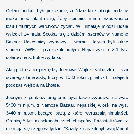
Celem fundacji było pokazanie, że "dziecko z ubogiej rodziny
może mieć talent i siłę, żeby zaistnieć mimo przeciwności
losu i trudnych warunków życia”. W Himalaje młodzi ludzie
wylecieli 14 maja. Spotkali się z dziećmi szerpów w Namche
Bazaar. Uczestnicy wyprawy – wśród, których byli także
studenci AWF – przekazali małym Nepalczykom 2,4 tys.
dolarów na szkolne wydatki.
Akcją zbierania pieniędzy kierował Wojtek Kukuczka – syn
słynnego himalaisty, który w 1989 roku zginął w Himalajach
podczas wejścia na Lhotse.
Jednym z punktów programu była także wyprawa na wys.
5400 m n.p.m. z Namcze Bazaar, nepalskiej wioski na wys.
3440 m n.p.m. będącej bazą, z której wyruszają himalaiści.
Granicę 5 tys. m pokonało trzech chłopców. Pozostali również
nie mają się czego wstydzić. "Każdy z nas zdobył swój Mount