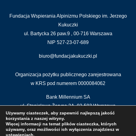
Fundacja Wspierania Alpinizmu Polskiego im. Jerzego
Kukuczki
ul. Bartycka 26 paw.9 , 00-716 Warszawa
NIP 527-23-07-689
biuro@fundacjakukuczki.pl
Organizacja pożytku publicznego zarejestrowana
w KRS pod numerem 0000084062
Bank Millennium SA
ul. Stanisława Żaryna 2A, 02-593 Warszawa
Używamy ciasteczek, aby zapewnić najlepszą jakość
BIC/SWIFT CODE : BIGBPLPWXXX
korzystania z naszej witryny.
IBAN: PL 04 1160 2202 0000 0000 5515 5611
Więcej informacji na temat plików ciasteczka, których
używamy, oraz możliwości ich wyłączenia znajdziesz w
ustawieniach
.