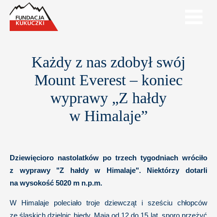
Każdy z nas zdobył swój
Mount Everest – koniec
wyprawy „Z hałdy
w Himalaje”
Dziewięcioro nastolatków po trzech tygodniach wróciło
z wyprawy "Z hałdy w Himalaje". Niektórzy dotarli
na wysokość 5020 m n.p.m.
W Himalaje poleciało troje dziewcząt i sześciu chłopców
ze śląskich dzielnic biedy. Mają od 12 do 15 lat, sporo przeżyć