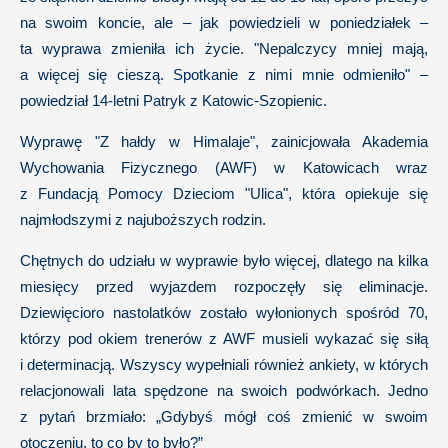
na swoim koncie, ale – jak powiedzieli w poniedziałek –
ta wyprawa zmieniła ich życie. "Nepalczycy mniej mają,
a więcej się cieszą. Spotkanie z nimi mnie odmieniło" –
powiedział 14-letni Patryk z Katowic-Szopienic.
Wyprawę "Z hałdy w Himalaje", zainicjowała Akademia
Wychowania Fizycznego (AWF) w Katowicach wraz
z Fundacją Pomocy Dzieciom "Ulica", która opiekuje się
najmłodszymi z najuboższych rodzin.
Chętnych do udziału w wyprawie było więcej, dlatego na kilka
miesięcy przed wyjazdem rozpoczęły się eliminacje.
Dziewięcioro nastolatków zostało wyłonionych spośród 70,
którzy pod okiem trenerów z AWF musieli wykazać się siłą
i determinacją. Wszyscy wypełniali również ankiety, w których
relacjonowali lata spędzone na swoich podwórkach. Jedno
z pytań brzmiało: „Gdybyś mógł coś zmienić w swoim
otoczeniu, to co by to było?”