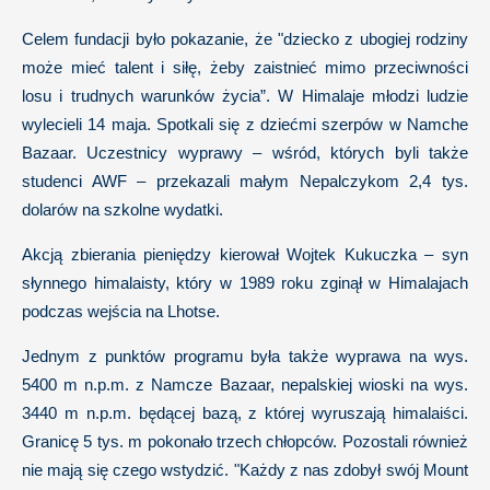
Celem fundacji było pokazanie, że "dziecko z ubogiej rodziny
może mieć talent i siłę, żeby zaistnieć mimo przeciwności
losu i trudnych warunków życia”. W Himalaje młodzi ludzie
wylecieli 14 maja. Spotkali się z dziećmi szerpów w Namche
Bazaar. Uczestnicy wyprawy – wśród, których byli także
studenci AWF – przekazali małym Nepalczykom 2,4 tys.
dolarów na szkolne wydatki.
Akcją zbierania pieniędzy kierował Wojtek Kukuczka – syn
słynnego himalaisty, który w 1989 roku zginął w Himalajach
podczas wejścia na Lhotse.
Jednym z punktów programu była także wyprawa na wys.
5400 m n.p.m. z Namcze Bazaar, nepalskiej wioski na wys.
3440 m n.p.m. będącej bazą, z której wyruszają himalaiści.
Granicę 5 tys. m pokonało trzech chłopców. Pozostali również
nie mają się czego wstydzić. "Każdy z nas zdobył swój Mount