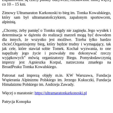
co 10 – 15 km.
Zimowy Ultramaraton Karkonoski to bieg im. Tomka Kowalskiego,
który sam był ultramaratończykiem, zapalonym sportowcem,
alpinistą.
„Chcemy, żeby pamięć o Tomku nigdy nie zaginęła. Jego wysiłek i
determinacja w dążeniu do realizacji marzeń mogą być dowodem
dla innych, że wszystko jest możliwe. Trzeba tylko bardzo
chcieć.Organizujemy bieg, który będzie trudny i wymagający, tak
jak cele, które stawiał sobie Tomek. Kochał wyzwania, to one
napędzały jego życie i pozwalały mu dokonywać rzeczy
wyjątkowych” mówią organizatorzy Biegu. Pomysłodawczynią
imprezy jest Agnieszka Korpal, narzeczona zmarłego na
BroadPeaku Tomka Kowalskiego.
Patronat nad imprezą objęły m.in. KW Warszawa, Fundacja
Wspierania Alpinizmu Polskiego im. Jerzego Kukuczki, Fundacja
Himalaizmu Polskiego im. Andrzeja Zawady.
Więcej o maratonie:
https://ultramaratonkarkonoski.pl
Patrycja Konopka