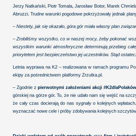
Jerzy Natkański, Piotr Tomala, Jarosław Botor, Marek Chmiel
Abruzzi. Trudne warunki pogodowe pokrzyżowały jednak plany
–
Niestety, jak się okazało, góra gór miała własny plan zwią
– Zrobiliśmy wszystko, co w naszej mocy, żeby pokonać wszel
wszystkim warunki atmosferyczne determinują przebieg całe
priorytetem jest bezpieczeństwo jej uczestników. Stąd ostate
Letnia wyprawa na K2 – realizowana w ramach programu Polsk
ekipy za pośrednictwem platformy Zrzutka.pl.
– Zgodnie z
pierwotnymi założeniami akcji #K2dlaPolaków,
górskiej na górze gór. To, że nie udało nam się wejść na s
że cały czas docierają do nas sygnały o kolejnych wpłatac
wyznaczać nowe cele i próby zdobywania kolejnych szczytów
Dzięki wpłatom od osób prywatnych
oraz
firm i instytucj