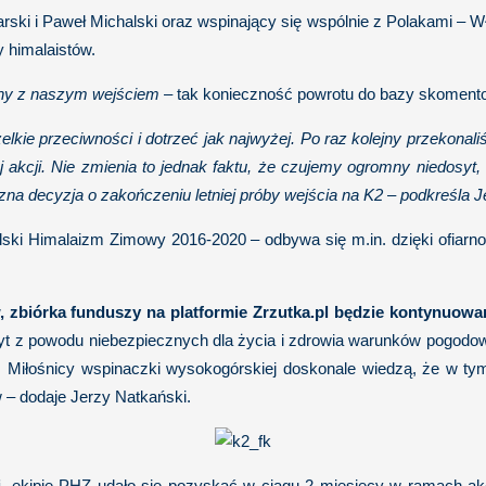
arski i Paweł Michalski oraz wspinający się wspólnie z Polakami – 
 himalaistów.
zany z naszym wejściem
– tak konieczność powrotu do bazy skomento
kie przeciwności i dotrzeć jak najwyżej. Po raz kolejny przekonali
j akcji. Nie zmienia to jednak faktu, że czujemy ogromny niedosy
czna decyzja o zakończeniu letniej próby wejścia na K2 – podkreśla 
i Himalaizm Zimowy 2016-2020 – odbywa się m.in. dzięki ofiarnośc
 zbiórka funduszy na platformie Zrzutka.pl będzie kontynuowa
zczyt z powodu niebezpiecznych dla życia i zdrowia warunków pogo
h. Miłośnicy wspinaczki wysokogórskiej doskonale wiedzą, że w t
 – dodaje Jerzy Natkański.
i
, ekipie PHZ udało się pozyskać w ciągu 2 miesięcy w ramach akcj