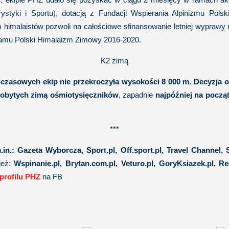
tyki i Sportu), dotacją z Fundacji Wspierania Alpinizmu Polskie
 himalaistów pozwoli na całościowe sfinansowanie letniej wyprawy
ramu Polski Himalaizm Zimowy 2016-2020.
K2 zimą
chczasowych ekip nie przekroczyła wysokości 8 000 m. Decyzja
zdobytych zimą ośmiotysięczników
, zapadnie
najpóźniej na począ
***
.in.: Gazeta Wyborcza, Sport.pl, Off.sport.pl, Travel Channe
nież:
Wspinanie.pl, Brytan.com.pl, Veturo.pl, GoryKsiazek.pl,
profilu PHZ
na FB