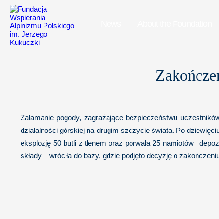
News
About the Foundation
Zakończen
Załamanie pogody, zagrażające bezpieczeństwu uczestników 
działalności górskiej na drugim szczycie świata. Po dziewi
eksplozję 50 butli z tlenem oraz porwała 25 namiotów i dep
składy – wróciła do bazy, gdzie podjęto decyzję o zakończen