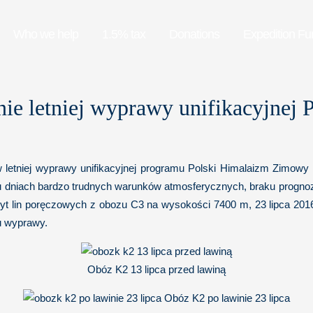
Who we help
1.5% tax
Donations
Expedition Fu
ie letniej wyprawy unifikacyjnej
letniej wyprawy unifikacyjnej programu Polski Himalaizm Zimowy
ęciu dniach bardzo trudnych warunków atmosferycznych, braku progno
ozyt lin poręczowych z obozu C3 na wysokości 7400 m, 23 lipca 20
iu wyprawy.
Obóz K2 13 lipca przed lawiną
Obóz K2 po lawinie 23 lipca