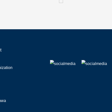
t
ization
zawa