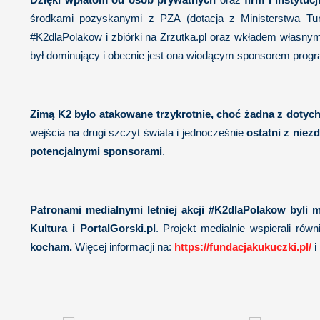
środkami pozyskanymi z PZA (dotacja z Ministerstwa Turys
#K2dlaPolakow i zbiórki na Zrzutka.pl oraz wkładem własnym
był dominujący i obecnie jest ona wiodącym sponsorem prog
Zimą K2 było atakowane trzykrotnie, choć żadna z doty
wejścia na drugi szczyt świata i jednocześnie
ostatni z nie
potencjalnymi sponsorami
.
Patronami medialnymi letniej akcji #K2dlaPolakow byli m
Kultura i PortalGorski.pl
. Projekt medialnie wspierali rów
kocham.
Więcej informacji na:
https://fundacjakukuczki.pl/
i