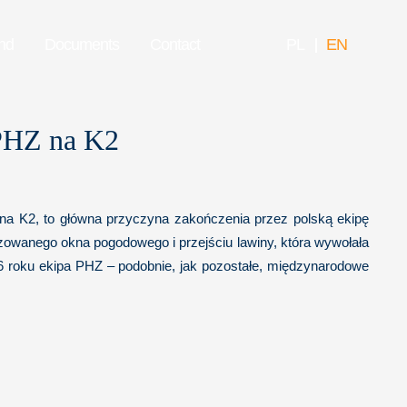
nd
Documents
Contact
PL
EN
 PHZ na K2
 na K2, to główna przyczyna zakończenia przez polską ekipę
zowanego okna pogodowego i przejściu lawiny, która wywołała
16 roku ekipa PHZ – podobnie, jak pozostałe, międzynarodowe