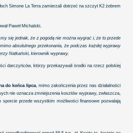
Włoch Simone La Terra zamierzali dotrzeć na szczyt K2 żebrem
wał Paweł Michalski.
śmy się jednak, że z pogodą nie można wygrać i, że to przede
t, mimo absolutnego przekonania, że podczas każdej wyprawy
Jerzy Natkański, kierownik wyprawy.
i darczyńców, którzy przekazywali środki na rzecz polskiej
na do końca lipca
, mimo zakończenia przez nas działalności
dowych nie oznacza zmniejszenia kosztów wyprawy, zwłaszcza,
ym sporcie przede wszystkim możliwości finansowe pozwalają
i crowdfundingowej ponad 56,5 tys. zł. Kwota ta, łącznie ze