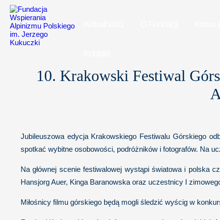
Aktualności
O Fundacji
Komu 
Kontakt
10. Krakowski Festiwal Górsk
A
Jubileuszowa edycja Krakowskiego Festiwalu Górskiego odb
spotkać wybitne osobowości, podróżników i fotografów. Na uc
Na głównej scenie festiwalowej wystąpi światowa i polska 
Hansjorg Auer, Kinga Baranowska oraz uczestnicy I zimoweg
Miłośnicy filmu górskiego będą mogli śledzić wyścig w konk