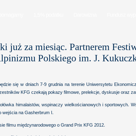
pomagamy
1,5% podatku
Darowizna
Fundusz wy
i już za miesiąc. Partnerem Festi
lpinizmu Polskiego im. J. Kukuczk
ędzie się w dniach 7-9 grudnia na terenie Uniwersytetu Ekonomic
zestników KFG czekają pokazy filmowe, prelekcje, dyskusje oraz za
czołówka himalaistów, wspinaczy wielkościanowych i sportowych. W
o wejścia na Gasherbrum I.
ursie filmu międzynarodowego o Grand Prix KFG 2012.