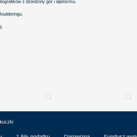
ografików z dziedziny gór i alpinizmu.
oulderingu.
j.
y
1,5% podatku
Darowizna
Fundusz wy