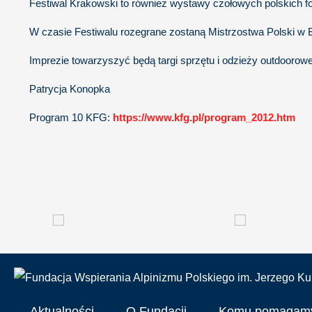
Festiwal Krakowski to również wystawy czołowych polskich fot
W czasie Festiwalu rozegrane zostaną Mistrzostwa Polski w B
Imprezie towarzyszyć będą targi sprzętu i odzieży outdoorowe
Patrycja Konopka
Program 10 KFG:
https://www.kfg.pl/program_2012.htm
Aktualności
O Fundacji
Komu pomagam