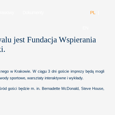
prawowy
Dokumenty
PL
EN
walu jest Fundacja Wspierania
i.
znego w Krakowie. W ciągu 3 dni goście imprezy będą mogli
wody sportowe, warsztaty interaktywne i wykłady.
śród gości będzie m. in. Bernadette McDonald, Steve House,