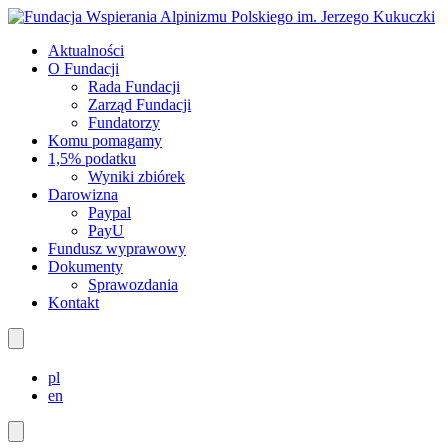
Aktualności
O Fundacji
Rada Fundacji
Zarząd Fundacji
Fundatorzy
Komu pomagamy
1,5% podatku
Wyniki zbiórek
Darowizna
Paypal
PayU
Fundusz wyprawowy
Dokumenty
Sprawozdania
Kontakt
pl
en