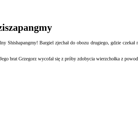
Sziszapangmy
lny Shishapangmy! Bargiel zjechał do obozu drugiego, gdzie czekał n
ego brat Grzegorz wycofał się z próby zdobycia wierzchołka z powodu