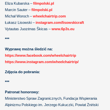
Eliza Kubarska –
filmpolski.pl
Marcin Sauter –
filmpolski.pl
Michał Woroch –
wheelchairtrip.com
Łukasz Lisowski –
instagram.com/lisowskicraft
Vytautas Juozėnas Škicas –
www.6p3s.eu
***
Wyprawę można śledzić na:
https://www.facebook.com/wheelchairtrip
https://www.instagram.com/wheelchairtrip/
Zdjęcia do pobrania:
***
Patronat honorowy:
Ministerstwo Spraw Zagranicznych, Fundacja Wspierania
Alpinizmu Polskiego im. Jerzego Kukuczki, Powiat Żniński