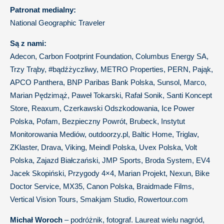
Patronat medialny:
National Geographic Traveler
Są z nami:
Adecon, Carbon Footprint Foundation, Columbus Energy SA,
Trzy Trąby, #bądźżyczliwy, METRO Properties, PERN, Pająk,
APCO Panthera, BNP Paribas Bank Polska, Sunsol, Marco,
Marian Pędzimąż, Paweł Tokarski, Rafał Sonik, Santi Koncept
Store, Reaxum, Czerkawski Odszkodowania, Ice Power
Polska, Pofam, Bezpieczny Powrót, Brubeck, Instytut
Monitorowania Mediów, outdoorzy.pl, Baltic Home, Triglav,
ZKlaster, Drava, Viking, Meindl Polska, Uvex Polska, Volt
Polska, Zajazd Białczański, JMP Sports, Broda System, EV4
Jacek Skopiński, Przygody 4×4, Marian Projekt, Nexun, Bike
Doctor Service, MX35, Canon Polska, Braidmade Films,
Vertical Vision Tours, Smakjam Studio, Rowertour.com
Michał Woroch
– podróżnik, fotograf. Laureat wielu nagród,