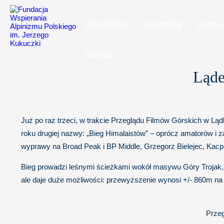
Aktualności
O Fundacji
Komu 
Kontakt
Ląde
Już po raz trzeci, w trakcie Przeglądu Filmów Górskich w Lą
roku drugiej nazwy: „Bieg Himalaistów” – oprócz amatorów i za
wyprawy na Broad Peak i BP Middle, Grzegorz Bielejec, Kacpe
Bieg prowadzi leśnymi ścieżkami wokół masywu Góry Trojak, 
ale daje duże możliwości: przewyższenie wynosi +/- 860m na dł
Przeg