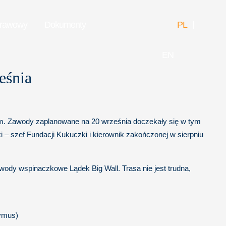
prawowy
Dokumenty
PL
EN
eśnia
15km. Zawody zaplanowane na 20 września doczekały się w tym
i – szef Fundacji Kukuczki i kierownik zakończonej w sierpniu
ody wspinaczkowe Lądek Big Wall. Trasa nie jest trudna,
Dymus)