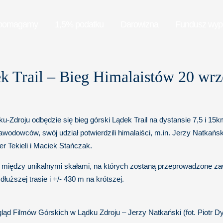
pomagamy
1,5% podatku
Darowizna
Fundusz wy
k Trail – Bieg Himalaistów 20 wrz
dku-Zdroju odbędzie się bieg górski Lądek Trail na dystansie 7,5 i 
wodowców, swój udział potwierdzili himalaiści, m.in. Jerzy Natkańsk
r Tekieli i Maciek Stańczak.
między unikalnymi skałami, na których zostaną przeprowadzone zaw
uższej trasie i +/- 430 m na krótszej.
ląd Filmów Górskich w Lądku Zdroju – Jerzy Natkański (fot. Piotr 