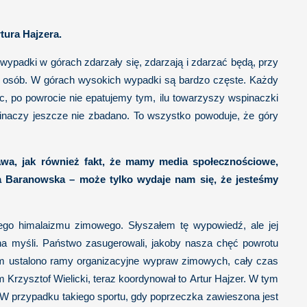
tura Hajzera.
wypadki w górach zdarzały się, zdarzają i zdarzać będą, przy
y osób. W górach wysokich wypadki są bardzo częste. Każdy
, po powrocie nie epatujemy tym, ilu towarzyszy wspinaczki
pinaczy jeszcze nie zbadano. To wszystko powoduje, że góry
awa, jak również fakt, że mamy media społecznościowe,
ga Baranowska – może tylko wydaje nam się, że jesteśmy
ego himalaizmu zimowego. Słyszałem tę wypowiedź, ale jej
na myśli. Państwo zasugerowali, jakoby nasza chęć powrotu
nim ustalono ramy organizacyjne wypraw zimowych, cały czas
 Krzysztof Wielicki, teraz koordynował to Artur Hajzer. W tym
8. W przypadku takiego sportu, gdy poprzeczka zawieszona jest