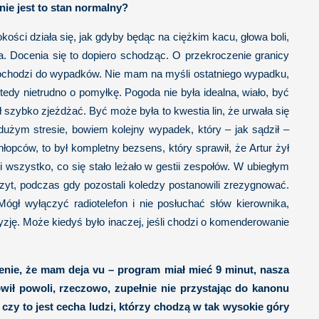
ie jest to stan normalny?
ości działa się, jak gdyby będąc na ciężkim kacu, głowa boli,
a. Docenia się to dopiero schodząc. O przekroczenie granicy
dochodzi do wypadków. Nie mam na myśli ostatniego wypadku,
tedy nietrudno o pomyłkę. Pogoda nie była idealna, wiało, być
 szybko zjeżdżać. Być może była to kwestia lin, że urwała się
użym stresie, bowiem kolejny wypadek, który – jak sądził –
łopców, to był kompletny bezsens, który sprawił, że Artur żył
 wszystko, co się stało leżało w gestii zespołów. W ubiegłym
zyt, podczas gdy pozostali koledzy postanowili zrezygnować.
ógł wyłączyć radiotelefon i nie posłuchać słów kierownika,
yzję. Może kiedyś było inaczej, jeśli chodzi o komenderowanie
enie, że mam deja vu – program miał mieć 9 minut, nasza
ówił powoli, rzeczowo, zupełnie nie przystając do kanonu
y to jest cecha ludzi, którzy chodzą w tak wysokie góry