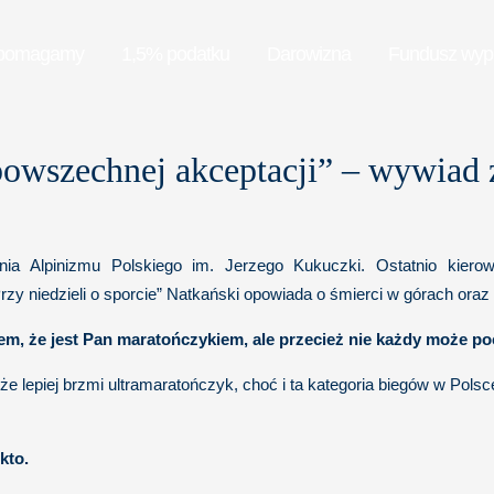
pomagamy
1,5% podatku
Darowizna
Fundusz wy
powszechnej akceptacji” – wywiad
ania Alpinizmu Polskiego im. Jerzego Kukuczki. Ostatnio kier
niedzieli o sporcie” Natkański opowiada o śmierci w górach oraz 
em, że jest Pan maratończykiem, ale przecież nie każdy może p
y, że lepiej brzmi ultramaratończyk, choć i ta kategoria biegów w P
kto.