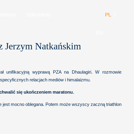
prawowy
Dokumenty
PL
EN
 z Jerzym Natkańskim
ował unifikacyjną wyprawą PZA na Dhaulagiri. W rozmowie
specyficznych relacjach mediów i himalaizmu.
ochwalić się ukończeniem maratonu.
olsce jest mocno oblegana. Potem może wszyscy zaczną triathlon