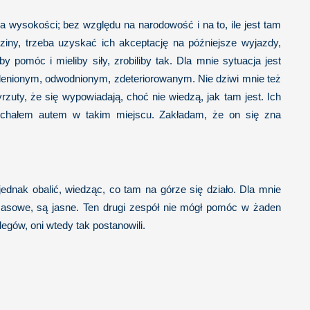
 wysokości; bez względu na narodowość i na to, ile jest tam
iny, trzeba uzyskać ich akceptację na późniejsze wyjazdy,
 pomóc i mieliby siły, zrobiliby tak. Dla mnie sytuacja jest
otlenionym, odwodnionym, zdeteriorowanym. Nie dziwi mnie też
rzuty, że się wypowiadają, choć nie wiedzą, jak tam jest. Ich
jechałem autem w takim miejscu. Zakładam, że on się zna
dnak obalić, wiedząc, co tam na górze się działo. Dla mnie
czasowe, są jasne. Ten drugi zespół nie mógł pomóc w żaden
egów, oni wtedy tak postanowili.