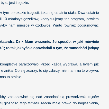
ło, jest i będzie.
ym przekazie tragedii, jaka się ostatnio stała. Dwa ostatnie
li 10 ośmiotysięczników, kontynuujemy ten program, bowiem
dawałyby nam miejsce w czołówce. Warto również podsumować
eksandrą Dzik Mam wrażenie, że sposób, w jaki mówicie
0-1; to tak jakbyście opowiadali o tym, że samochód jadący
 kompletnie paraliżowało. Przed każdą wyprawą, a byłem już
e znika. Co się zdarzy, to się zdarzy, nie mam na to wpływu,
nas to ominie.
jakby zastanawiać się nad zasadnością prowadzenia rajdów
ej głośność tego tematu. Media mają prawo do nagłaśniania,