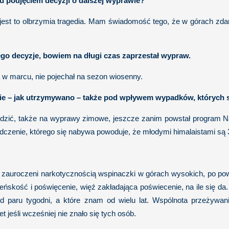
ed podjęciem decyzji o dalszej wyprawie?
, jest to olbrzymia tragedia. Mam świadomość tego, że w górach zdar
ego decyzje, bowiem na długi czas zaprzestał wypraw.
 w marcu, nie pojechał na sezon wiosenny.
kie – jak utrzymywano – także pod wpływem wypadków, których 
eździć, także na wyprawy zimowe, jeszcze zanim powstał program 
dczenie, którego się nabywa powoduje, że młodymi himalaistami są 3
 zauroczeni narkotycznością wspinaczki w górach wysokich, po pow
żeńskość i poświęcenie, więź zakładająca poświecenie, na ile się 
d paru tygodni, a które znam od wielu lat. Wspólnota przeżywani
t jeśli wcześniej nie znało się tych osób.