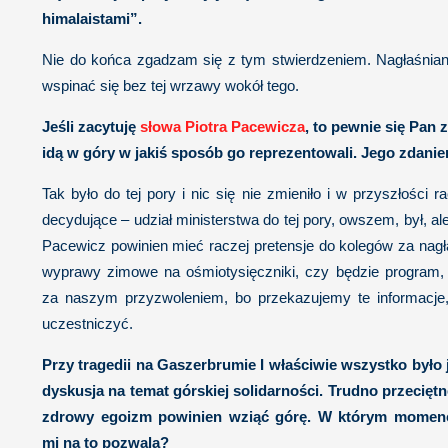
himalaistami”.
Nie do końca zgadzam się z tym stwierdzeniem. Nagłaśnianie
wspinać się bez tej wrzawy wokół tego.
Jeśli zacytuję
słowa Piotra Pacewicza
, to pewnie się Pan
idą w góry w jakiś sposób go reprezentowali. Jego zdanie
Tak było do tej pory i nic się nie zmieniło i w przyszłośc
decydujące – udział ministerstwa do tej pory, owszem, był, a
Pacewicz powinien mieć raczej pretensje do kolegów za nagł
wyprawy zimowe na ośmiotysięczniki, czy będzie program, c
za naszym przyzwoleniem, bo przekazujemy te informacje, 
uczestniczyć.
Przy tragedii na Gaszerbrumie I właściwie wszystko było j
dyskusja na temat górskiej solidarności. Trudno przecię
zdrowy egoizm powinien wziąć górę. W którym momencie 
mi na to pozwala?