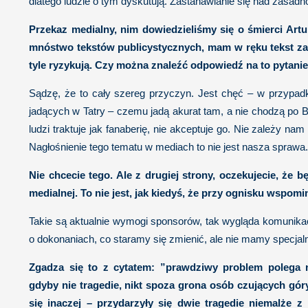
dlatego ludzie o tym dyskutują. Zastanawianie się nad zasadnoś
Przekaz medialny, nim dowiedzieliśmy się o śmierci Artur
mnóstwo tekstów publicystycznych, mam w ręku tekst zaty
tyle ryzykują. Czy można znaleźć odpowiedź na to pytanie?
Sądzę, że to cały szereg przyczyn. Jest chęć – w przypa
jadących w Tatry – czemu jadą akurat tam, a nie chodzą po 
ludzi traktuje jak fanaberię, nie akceptuje go. Nie zależy na
Nagłośnienie tego tematu w mediach to nie jest nasza sprawa.
Nie chcecie tego. Ale z drugiej strony, oczekujecie, że
medialnej. To nie jest, jak kiedyś, że przy ognisku wspomi
Takie są aktualnie wymogi sponsorów, tak wygląda komunikacj
o dokonaniach, co staramy się zmienić, ale nie mamy specjaln
Zgadza się to z cytatem: ”prawdziwy problem polega 
gdyby nie tragedie, nikt spoza grona osób czujących góry
się inaczej – przydarzyły się dwie tragedie niemalże