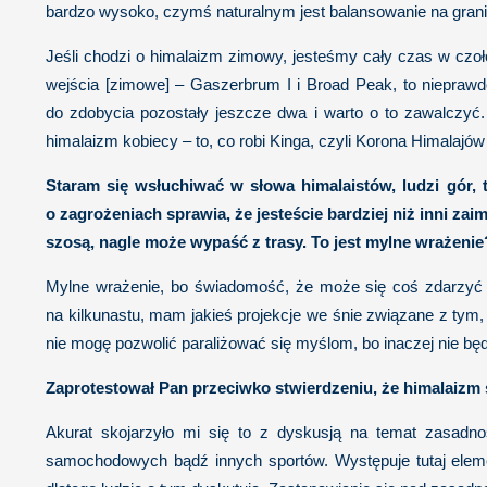
bardzo wysoko, czymś naturalnym jest balansowanie na grani
Jeśli chodzi o himalaizm zimowy, jesteśmy cały czas w czołó
wejścia [zimowe] – Gaszerbrum I i Broad Peak, to niepraw
do zdobycia pozostały jeszcze dwa i warto o to zawalczyć
himalaizm kobiecy – to, co robi Kinga, czyli Korona Himalajów
Staram się wsłuchiwać w słowa himalaistów, ludzi gór
o zagrożeniach sprawia, że jesteście bardziej niż inni za
szosą, nagle może wypaść z trasy. To jest mylne wrażenie
Mylne wrażenie, bo świadomość, że może się coś zdarzyć je
na kilkunastu, mam jakieś projekcje we śnie związane z tym,
nie mogę pozwolić paraliżować się myślom, bo inaczej nie bę
Zaprotestował Pan przeciwko stwierdzeniu, że himalaizm s
Akurat skojarzyło mi się to z dyskusją na temat zasadno
samochodowych bądź innych sportów. Występuje tutaj elemen