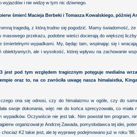
 wyjazdów i nie widzę w tym nic dziwnego.
pierw śmierć Macieja Berbeki i Tomasza Kowalskiego, później Ar
romną tragedią, z którą trudno się pogodzić. Mamy świadomość, że 
 masowego przekazu, podobne wieści docierają do większej liczb
 śmiertelnymi wypadkami. My, będąc tam, wspinając się i wracając
ń obiektywnych, ale i wysokość, której wpływu na zachowanie ws
13 jest pod tym względem tragicznym potęguje medialna wrz
empie oraz to, na co zwróciła uwagę nasza himalaistka, Kin
 czego ona się odnosi, czy do himalaizmu w ogóle, czy do sam
ała swoje dokonania, więc nie do końca sprecyzowała, co miała 
ych wypadków. Oczywiście nie jest tak. Nim powstał ten program, 
jpierw organizował je Andrzej Zawada, pomysłodawca tej idei, potem
e – chociaż K2 takie jest, ale tę wyprawę podejmowano już w roku ’8