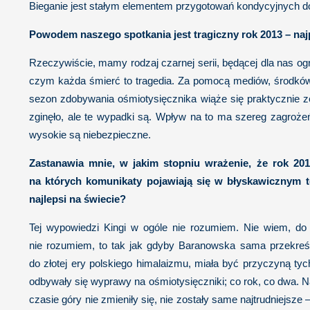
Bieganie jest stałym elementem przygotowań kondycyjnych do
Powodem naszego spotkania jest tragiczny rok 2013 – naj
Rzeczywiście, mamy rodzaj czarnej serii, będącej dla nas og
czym każda śmierć to tragedia. Za pomocą mediów, środków
sezon zdobywania ośmiotysięcznika wiąże się praktycznie ze
zginęło, ale te wypadki są. Wpływ na to ma szereg zagroże
wysokie są niebezpieczne.
Zastanawia mnie, w jakim stopniu wrażenie, że rok 20
na których komunikaty pojawiają się w błyskawicznym t
najlepsi na świecie?
Tej wypowiedzi Kingi w ogóle nie rozumiem. Nie wiem, do
nie rozumiem, to tak jak gdyby Baranowska sama przekreśl
do złotej ery polskiego himalaizmu, miała być przyczyną t
odbywały się wyprawy na ośmiotysięczniki; co rok, co dwa. Na
czasie góry nie zmieniły się, nie zostały same najtrudniejsz