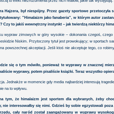
cią to efekt niezrozumienia przez nich realiów, jakie tak występują. 
a Hajzera, był niespójny. Przez gazety sportowe przetoczyła si
tułowany: ”Himalaizm jako fanaberia”, w którym autor zastana
 Czy to jakiś wewnętrzny instynkt – jak twierdzą niektórzy hima
dku wypraw zimowych w góry wysokie – dokonania czegoś, czego 
Beskidzie Niskim. Przytoczony tytuł jest prowokujący; w sportach 
m na powszechnej akceptacji. Jeśli ktoś nie akceptuje tego, co robi
 będzie się o tym mówiło, ponieważ te wyprawy w znacznej mie
naliście wyprawy, potem pisaliście książki. Teraz wszystko opiera
a. Jednakże w momencie gdy media najbardziej interesują tragedie, t
ie na to wpływu.
na tym, że himalaizm jest sportem dla wybranych, żeby chod
, nie interesowałby się nimi. Gdzieś by sobie egzystowali poza
 z rzędu, cały naród został zaangażowany w wyprawy wysokog