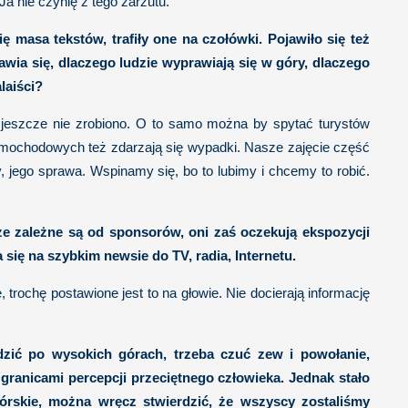
Ja nie czynię z tego zarzutu.
ę masa tekstów, trafiły one na czołówki. Pojawiło się też
wia się, dlaczego ludzie wyprawiają się w góry, dlaczego
laiści?
jeszcze nie zrobiono. O to samo można by spytać turystów
samochodowych też zdarzają się wypadki. Nasze zajęcie część
my, jego sprawa. Wspinamy się, bo to lubimy i chcemy to robić.
rze zależne są od sponsorów, oni zaś oczekują ekspozycji
 się na szybkim newsie do TV, radia, Internetu.
rochę postawione jest to na głowie. Nie docierają informację
zić po wysokich górach, trzeba czuć zew i powołanie,
 granicami percepcji przeciętnego człowieka. Jednak stało
órskie, można wręcz stwierdzić, że wszyscy zostaliśmy