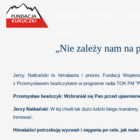
Aktualności
O Fundacji
Komu 
Kontakt
„Nie zależy nam na 
Jerzy Natkański to himalaista i prezes Fundacji Wspier
z Przemysławem Iwańczykiem w programie radia TOK FM ”Przy 
Przemysław Iwańczyk: Wzbraniał się Pan przed ujawnieni
Jerzy Natkański
: W tej chwili tak dużo ludzki biega maraton
trenować.
Himalaiści potrzebują wyzwań i sięgania po cele, jak mało 