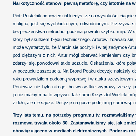
Narkotyczność stanowi pewną metaforę, czy istotnie na wy
Piotr Pustelnik odpowiedział kiedyś, że na wysokości ciągnie
maligna, jest się wychłodzonym, odwodnionym. Przeżywa się 
bezpieczeństwa nietrudno, godzina powrotu szybko mija. W s
który był skutkiem błędu technicznego. Arturowi zdawało się,
może wystarczyło, że Marcin się pochylił i w tej zadymce Art
pod cięższym z nich. Artur mógł oberwać kamieniem czy bry
zdarzył się, powodował takie uczucie. Oskarżenia, które poja
w poczuciu zaszczucia. Na Broad Peaku decyzje należały do k
roku prowadziłem podobną wyprawę i w ataku szczytowym zost
Ponieważ nie było nikogo, bo wszystkie wyprawy zeszły już
ja nie miałbym na to wpływu. Tak samo Krzysztof Wielicki móg
z dołu, ale nie sądzę. Decyzje na górze podejmują sami wspi
Trzy lata temu, na potrzeby programu tv, rozmawialiśmy
rozmowa trwała około 30. Zastanawialiśmy się, jak zmieś
obowiązującego w mediach elektronicznych. Podczas rozm