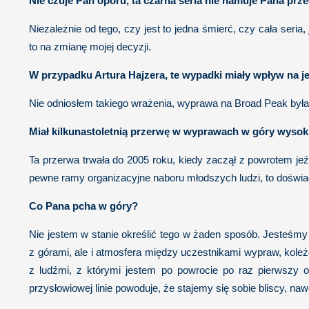
Nie czuje Pan oporu, ta czarna seria nie hamuje Pana prz
Niezależnie od tego, czy jest to jedna śmierć, czy cała seria
to na zmianę mojej decyzji.
W przypadku Artura Hajzera, te wypadki miały wpływ na j
Nie odniosłem takiego wrażenia, wyprawa na Broad Peak była
Miał kilkunastoletnią przerwę w wyprawach w góry wyso
Ta przerwa trwała do 2005 roku, kiedy zaczął z powrotem j
pewne ramy organizacyjne naboru młodszych ludzi, to doświa
Co Pana pcha w góry?
Nie jestem w stanie określić tego w żaden sposób. Jesteśmy
z górami, ale i atmosfera między uczestnikami wypraw, kole
z ludźmi, z którymi jestem po powrocie po raz pierwszy o
przysłowiowej linie powoduje, że stajemy się sobie bliscy, nawe