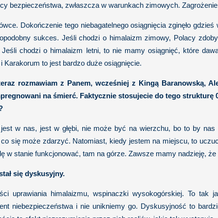
cy bezpieczeństwa, zwłaszcza w warunkach zimowych. Zagrożenie by
wce. Dokończenie tego niebagatelnego osiągnięcia zginęło gdzieś w t
dopodobny sukces. Jeśli chodzi o himalaizm zimowy, Polacy zdoby
. Jeśli chodzi o himalaizm letni, to nie mamy osiągnięć, które 
 i Karakorum to jest bardzo duże osiągnięcie.
, teraz rozmawiam z Panem, wcześniej z Kingą Baranowską, Al
impregnowani na śmierć. Faktycznie stosujecie do tego strukturę 
?
st w nas, jest w głębi, nie może być na wierzchu, bo to by nas
 co się może zdarzyć. Natomiast, kiedy jestem na miejscu, to uczuci
dę w stanie funkcjonować, tam na górze. Zawsze mamy nadzieję, że 
tał się dyskusyjny.
ści uprawiania himalaizmu, wspinaczki wysokogórskiej. To tak 
t niebezpieczeństwa i nie unikniemy go. Dyskusyjność to bardzi