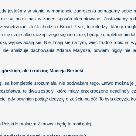
 kiedy jesteśmy w stanie, w momencie zagrożenia pomagamy sobie na
 nie są przez nas w żaden sposób akcentowane. Zostawiamy rodz
wnętrzniać. Jeśli chodzi o Broad Peak, to koledzy, którzy mogliby
 się czuje albo raczej czego się nie czuje, będąc kompletnie nied
ski, wypowiadają się. Nie znają się na tym, więc trudno robić im wy
, nie analizuje dachowania Adama Małysza, bowiem nigdy nie 
.
górskich, ale i rodzinę Macieja Berbeki.
, są kompletnie zrozumiałe, nie podważam tego. Łatwo można je je
czeństwa, te dwa zespoły, które miały przekroczone deadline’y 
e, gdy powinien podjąć decyzję o zejściu na dół. To była decyzja kol
Polski Himalaizm Zimowy i będę to robił dalej.