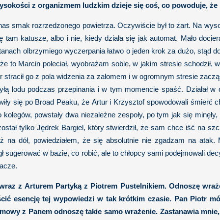
sokości z organizmem ludzkim dzieje się coś, co powoduje, że n
 nas smak rozrzedzonego powietrza. Oczywiście był to żart. Na wysok
tam katusze, albo i nie, kiedy działa się jak automat. Mało docier
tanach olbrzymiego wyczerpania łatwo o jeden krok za dużo, stąd 
 że to Marcin poleciał, wyobrażam sobie, w jakim stresie schodził, w
ur stracił go z pola widzenia za załomem i w ogromnym stresie zaczął
łą lodu podczas przepinania i w tym momencie spaść. Działał w d
wiły się po Broad Peaku, że Artur i Krzysztof spowodowali śmierć ch
olegów, powstały dwa niezależne zespoły, po tym jak się minęły, i
ał tylko Jędrek Bargiel, który stwierdził, że sam chce iść na szc
 na dół, powiedziałem, że się absolutnie nie zgadzam na atak. M
ł sugerować w bazie, co robić, ale to chłopcy sami podejmowali dec
nacze.
 wraz z Arturem Partyką z Piotrem Pustelnikiem. Odnoszę wraż
cić esencję tej wypowiedzi w tak krótkim czasie. Pan Piotr m
owy z Panem odnoszę takie samo wrażenie. Zastanawia mnie, cz