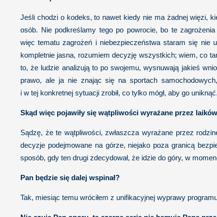
Jeśli chodzi o kodeks, to nawet kiedy nie ma żadnej więzi,
osób. Nie podkreślamy tego po powrocie, bo te zagrożenia
więc tematu zagrożeń i niebezpieczeństwa staram się nie uze
kompletnie jasna, rozumiem decyzję wszystkich; wiem, co tam
to, że ludzie analizują to po swojemu, wysnuwają jakieś wnio
prawo, ale ja nie znając się na sportach samochodowych
i w tej konkretnej sytuacji zrobił, co tylko mógł, aby go uniknąć
Skąd więc pojawiły się wątpliwości wyrażane przez laików 
Sądzę, że te wątpliwości, zwłaszcza wyrażane przez rodzinę
decyzje podejmowane na górze, niejako poza granicą bezpie
sposób, gdy ten drugi zdecydował, że idzie do góry, w momenci
Pan będzie się dalej wspinał?
Tak, miesiąc temu wróciłem z unifikacyjnej wyprawy programu 