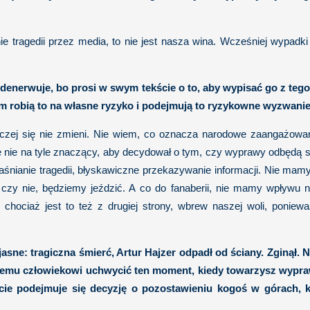
 tragedii przez media, to nie jest nasza wina. Wcześniej wypadki 
 zdenerwuje, bo prosi w swym tekście o to, aby wypisać go z teg
m robią to na własne ryzyko i podejmują to ryzykowne wyzwanie 
i raczej się nie zmieni. Nie wiem, co oznacza narodowe zaangażowan
le nie na tyle znaczący, aby decydował o tym, czy wyprawy odbędą się
aśnianie tragedii, błyskawiczne przekazywanie informacji. Nie ma
zy nie, będziemy jeździć. A co do fanaberii, nie mamy wpływu na 
chociaż jest to też z drugiej strony, wbrew naszej woli, poniew
asne: tragiczna śmierć, Artur Hajzer odpadł od ściany. Zginął. 
tnemu człowiekowi uchwycić ten moment, kiedy towarzysz wypraw
podejmuje się decyzję o pozostawieniu kogoś w górach, kied