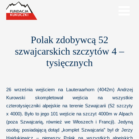
Polak zdobywcą 52
szwajcarskich szczytów 4 –
tysięcznych
26 września wejściem na Lauteraarhorn (4042m) Andrzej
Kurowski skompletował wejścia na wszystkie
czterotysięczniki alpejskie na terenie Szwajcarii (52 szczyty
x 4000). Było to jego 101 wejście na szczyt 4000m w Alpach
(poza Szwajcarią, również we Włoszech i Francji). Jedyną
osobą; posiadającą dotąd „komplet Szwajcaria” był dr Jerzy
Hajdukiewicz – pierwszy Polak na wszystkich alpejskich