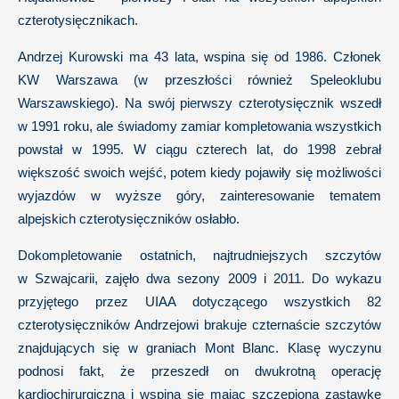
czterotysięcznikach.
Andrzej Kurowski ma 43 lata, wspina się od 1986. Członek
KW Warszawa (w przeszłości również Speleoklubu
Warszawskiego). Na swój pierwszy czterotysięcznik wszedł
w 1991 roku, ale świadomy zamiar kompletowania wszystkich
powstał w 1995. W ciągu czterech lat, do 1998 zebrał
większość swoich wejść, potem kiedy pojawiły się możliwości
wyjazdów w wyższe góry, zainteresowanie tematem
alpejskich czterotysięczników osłabło.
Dokompletowanie ostatnich, najtrudniejszych szczytów
w Szwajcarii, zajęło dwa sezony 2009 i 2011. Do wykazu
przyjętego przez UIAA dotyczącego wszystkich 82
czterotysięczników Andrzejowi brakuje czternaście szczytów
znajdujących się w graniach Mont Blanc. Klasę wyczynu
podnosi fakt, że przeszedł on dwukrotną operację
kardiochirurgiczną i wspina się mając szczepioną zastawkę