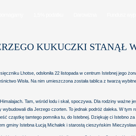
pomagamy
1,5% podatku
Darowizna
Fundusz wy
ERZEGO KUKUCZKI STANĄŁ W
sięczniku Lhotse, odsłoniła 22 listopada w centrum Istebnej jego żon
ictwo Wisła. Na nim umieszczona została tablica z twarzą wybitnego
 Himalajach. Tam, wśród lodu i skał, spoczywa. Dla rodziny ważne jes
 wybudowali dla Jerzego czorten. To jednak podróż daleka. W tym ro
ć cząstkę tamtego pomnika tu, do Istebnej. Dziękuję ci Istebno za 
em gminy Istebna Łucją Michałek i starostą cieszyńskim Mieczysław