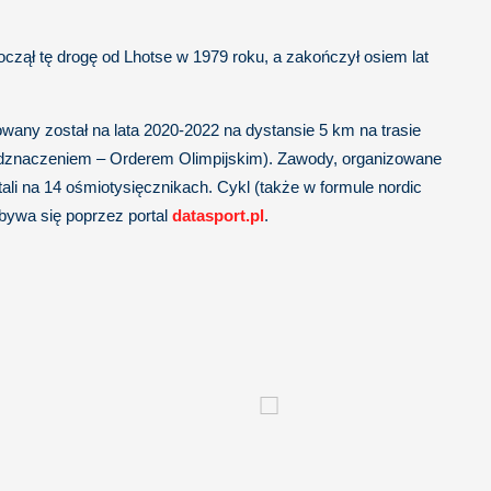
czął tę drogę od Lhotse w 1979 roku, a zakończył osiem lat
any został na lata 2020-2022 na dystansie 5 km na trasie
dznaczeniem – Orderem Olimpijskim). Zawody, organizowane
li na 14 ośmiotysięcznikach. Cykl (także w formule nordic
dbywa się poprzez portal
datasport.pl
.