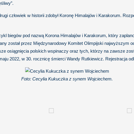
śliwy”.
ugi człowiek w historii zdobył Koronę Himalajów i Karakorum. Rozpo
ykl biegów pod nazwą Korona Himalajów i Karakorum, który zaplanow
ny został przez Międzynarodowy Komitet Olimpijski najwyższym o
ze osiągnięcia polskich wspinaczy oraz tych, którzy na zawsze zosta
 maju 2022, w 30. rocznicę śmierci Wandy Rutkiewicz. Rejestracja o
Foto: Cecylia Kukuczka z synem Wojciechem.