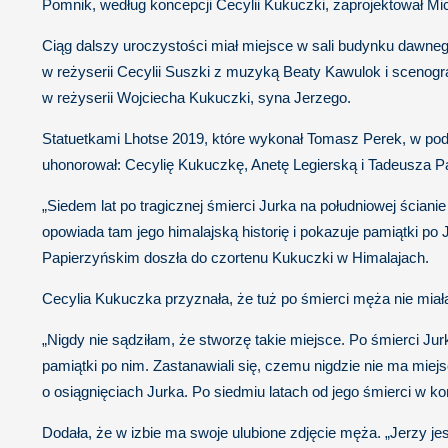
Pomnik, według koncepcji Cecylii Kukuczki, zaprojektował Mi
Ciąg dalszy uroczystości miał miejsce w sali budynku dawneg
w reżyserii Cecylii Suszki z muzyką Beaty Kawulok i scenogra
w reżyserii Wojciecha Kukuczki, syna Jerzego.
Statuetkami Lhotse 2019, które wykonał Tomasz Perek, w pod
uhonorował: Cecylię Kukuczkę, Anetę Legierską i Tadeusza P
„Siedem lat po tragicznej śmierci Jurka na południowej ścian
opowiada tam jego himalajską historię i pokazuje pamiątki po
Papierzyńskim doszła do czortenu Kukuczki w Himalajach.
Cecylia Kukuczka przyznała, że tuż po śmierci męża nie miała 
„Nigdy nie sądziłam, że stworzę takie miejsce. Po śmierci Jur
pamiątki po nim. Zastanawiali się, czemu nigdzie nie ma miej
o osiągnięciach Jurka. Po siedmiu latach od jego śmierci w k
Dodała, że w izbie ma swoje ulubione zdjęcie męża. „Jerzy je