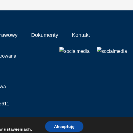
prawowy
Dokumenty
Kontakt
strowana
awa
5611
Akceptuję
 w
ustawieniach
.