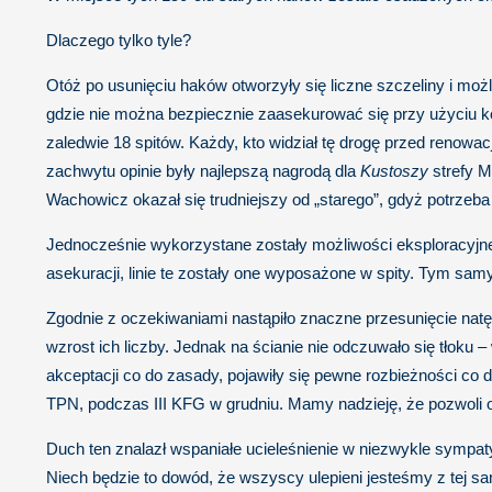
Dlaczego tylko tyle?
Otóż po usunięciu haków otworzyły się liczne szczeliny i moż
gdzie nie można bezpiecznie zaasekurować się przy użyciu ko
zaledwie 18 spitów. Każdy, kto widział tę drogę przed renowacj
zachwytu opinie były najlepszą nagrodą dla
Kustoszy
strefy M
Wachowicz okazał się trudniejszy od „starego”, gdyż potrzeba
Jednocześnie wykorzystane zostały możliwości eksploracyjne,
asekuracji, linie te zostały one wyposażone w spity. Tym sam
Zgodnie z oczekiwaniami nastąpiło znaczne przesunięcie natę
wzrost ich liczby. Jednak na ścianie nie odczuwało się tłoku 
akceptacji co do zasady, pojawiły się pewne rozbieżności co 
TPN, podczas III KFG w grudniu. Mamy nadzieję, że pozwoli 
Duch ten znalazł wspaniałe ucieleśnienie w niezwykle sympa
Niech będzie to dowód, że wszyscy ulepieni jesteśmy z tej sam