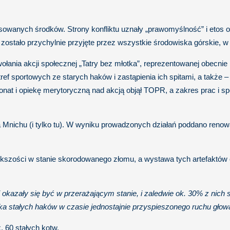
osowanych środków. Strony konfliktu uznały „prawomyślność” i etos 
ostało przychylnie przyjęte przez wszystkie środowiska górskie, 
wołania akcji społecznej „Tatry bez młotka”, reprezentowanej obecni
f sportowych ze starych haków i zastąpienia ich spitami, a także –
onat i opiekę merytoryczną nad akcją objął TOPR, a zakres prac i 
Mnichu (i tylko tu). W wyniku prowadzonych działań poddano renow
ększości w stanie skorodowanego złomu, a wystawa tych artefaktów 
kazały się być w przerażającym stanie, i zaledwie ok. 30% z nich sta
 kilka stałych haków w czasie jednostajnie przyspieszonego ruchu głow
 60 stałych kotw.