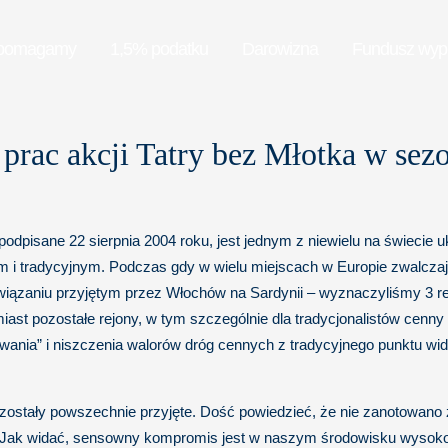
pomagamy
1,5% podatku
Darowizna
Fundusz wy
 prac akcji Tatry bez Młotka w sez
podpisane 22 sierpnia 2004 roku, jest jednym z niewielu na świecie
 tradycyjnym. Podczas gdy w wielu miejscach w Europie zwalczając
iązaniu przyjętym przez Włochów na Sardynii – wyznaczyliśmy 3 re
miast pozostałe rejony, w tym szczególnie dla tradycjonalistów ce
towania” i niszczenia walorów dróg cennych z tradycyjnego punktu w
a zostały powszechnie przyjęte. Dość powiedzieć, że nie zanotowano
 Jak widać, sensowny kompromis jest w naszym środowisku wysoko c