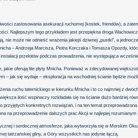
liwości zastosowania asekuracji ruchomej (kostek, friendów), a zate
ści. Najlepszym tego przykładem jest przepiękna droga Wachowicza,
ą, nie może nie odnieść wrażenia jakiejś dziwnej „pustki”, a jednocze
nicha – Andrzeja Marcisza, Piotra Korczaka i Tomasza Opozdy, któr
 instalacji przelotów podczas prowadzenia, nie występująca wcześni
 jakie oferują lite płyty Mnicha. Ponieważ w zdecydowanej większoś
ym – jak się wydaje – eksploracja na wschodniej ścianie będzie możl
żenia ruchu taternickiego w kierunku Mnicha i to co najmniej z dwó
– większa ilość wspinaczy rozkładała się na ścianie dużo bardziej ró
do przyjętych konkretnych rozwiązań, i na ten temat przeprowadzona
ona na przeprowadzenie dalszych prac Akcji w najlepiej rozumianym
tycznej i serdecznej atmosferze, jaka wytworzyła się w Morskim Ok
ej tatrzańskiej gliny, a Góry wszystkich nas jedynie łączą.