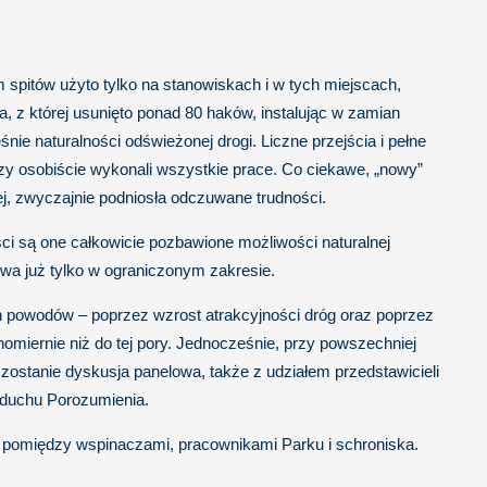
m spitów użyto tylko na stanowiskach i w tych miejscach,
 z której usunięto ponad 80 haków, instalując w zamian
śnie naturalności odświeżonej drogi. Liczne przejścia i pełne
zy osobiście wykonali wszystkie prace. Co ciekawe, „nowy”
ej, zwyczajnie podniosła odczuwane trudności.
ci są one całkowicie pozbawione możliwości naturalnej
iwa już tylko w ograniczonym zakresie.
ch powodów – poprzez wzrost atrakcyjności dróg oraz poprzez
wnomiernie niż do tej pory. Jednocześnie, przy powszechniej
 zostanie dyskusja panelowa, także z udziałem przedstawicieli
 duchu Porozumienia.
u pomiędzy wspinaczami, pracownikami Parku i schroniska.