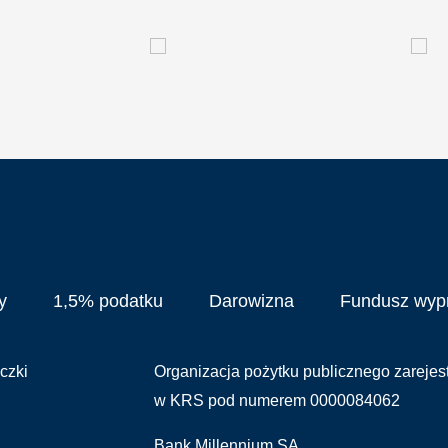
y
1,5% podatku
Darowizna
Fundusz wy
czki
Organizacja pożytku publicznego zareje
w KRS pod numerem 0000084062
Bank Millennium SA