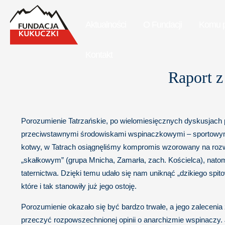
Aktualności
O Fundacji
Komu 
Kontakt
Raport z
Porozumienie Tatrzańskie, po wielomiesięcznych dyskusjach 
przeciwstawnymi środowiskami wspinaczkowymi – sportowym i
kotwy, w Tatrach osiągnęliśmy kompromis wzorowany na rozw
„skałkowym” (grupa Mnicha, Zamarła, zach. Kościelca), nato
taternictwa. Dzięki temu udało się nam uniknąć „dzikiego spi
które i tak stanowiły już jego ostoję.
Porozumienie okazało się być bardzo trwałe, a jego zaleceni
przeczyć rozpowszechnionej opinii o anarchizmie wspinaczy.