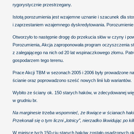
rygorystycznie przestrzegany.
Istotą porozumienia jest wzajemne uznanie i szacunek dla st
i zaprzestaniem wzajemnego dyskredytowania. Porozumienie z
Otworzyło to następnie drogę do przekucia słów w czyny i po
Porozumienia, Akcja zaproponowała program oczyszczenia stre
z zalegającego na nich od 20 lat wspinaczkowego złomu. Patr
gospodarzem tego terenu.
Prace Akcji TBM w sezonach 2005 i 2006 były prowadzone na 
ścianie oraz poprowadzono sześć nowych linii lub wariantów.
Wybito ze ściany ok. 150 starych haków, w zdecydowanej wi
w grudniu br.
Na marginesie trzeba wspomnieć, że tkwiące w ścianach haki o
Przekonali się o tym liczni „lotnicy”, nierzadko likwidując po
W miejsce tych 150-ciu starych haków zostało osadzonych ok.