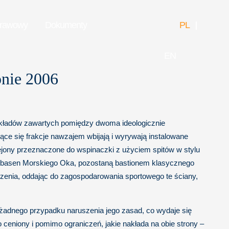
prawowy
Dokumenty
PL
EN
onie 2006
 układów zawartych pomiędzy dwoma ideologicznie
e się frakcje nawzajem wbijają i wyrywają instalowane
jony przeznaczone do wspinaczki z użyciem spitów w stylu
nny basen Morskiego Oka, pozostaną bastionem klasycznego
idzenia, oddając do zagospodarowania sportowego te ściany,
 żadnego przypadku naruszenia jego zasad, co wydaje się
eniony i pomimo ograniczeń, jakie nakłada na obie strony –