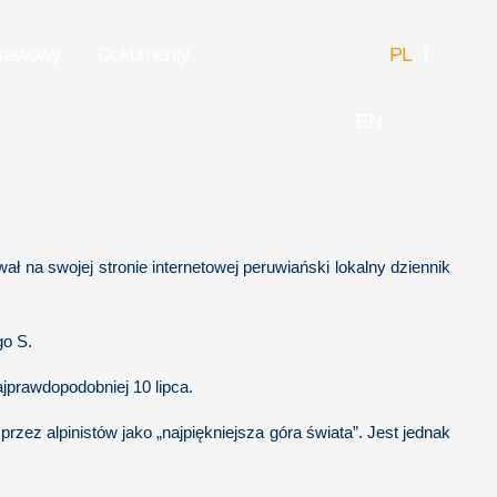
prawowy
Dokumenty
PL
EN
ł na swojej stronie internetowej peruwiański lokalny dziennik
go S.
jprawdopodobniej 10 lipca.
ez alpinistów jako „najpiękniejsza góra świata”. Jest jednak