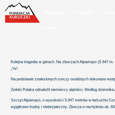
Aktualności
O Fundacji
Komu 
Kontakt
Kolejna tragedia w górach. Na zboczach Alpamayo (5 947 m. n.
„Ya”.
Na podstawie znalezionych rzeczy osobistych dokonano wstępn
Zwłoki Polaka odnaleźli niemieccy alpiniści. Według dziennik
Szczyt Alpamayo, o wysokości 5.947 metrów w łańcuchu Cordil
wyjątkowo trudny i niebezpieczny. Zbocza o nachyleniu ok. 60