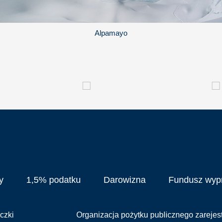
Alpamayo
y
1,5% podatku
Darowizna
Fundusz wy
czki
Organizacja pożytku publicznego zareje