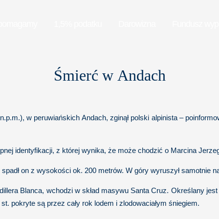
pomagamy
1,5% podatku
Darowizna
Fundusz wy
Śmierć w Andach
p.m.), w peruwiańskich Andach, zginął polski alpinista – poinformowa
ej identyfikacji, z której wynika, że może chodzić o Marcina Jerze
a, spadł on z wysokości ok. 200 metrów. W góry wyruszył samotnie na
lera Blanca, wchodzi w skład masywu Santa Cruz. Określany jest prz
 st. pokryte są przez cały rok lodem i zlodowaciałym śniegiem.