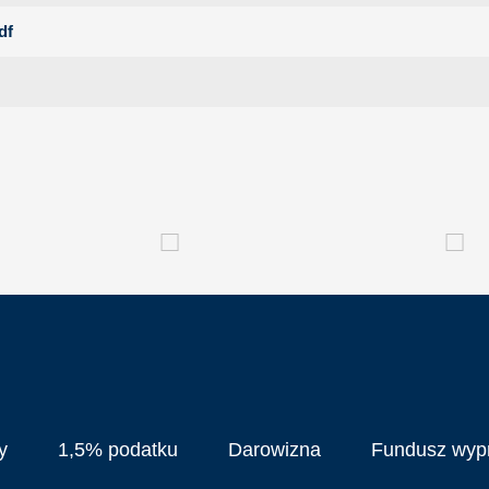
df
y
1,5% podatku
Darowizna
Fundusz wy