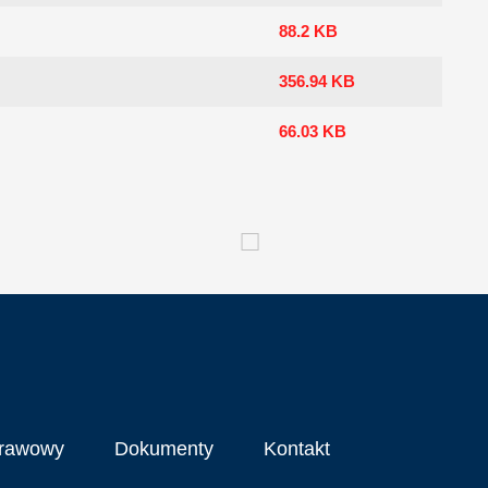
88.2 KB
356.94 KB
66.03 KB
prawowy
Dokumenty
Kontakt