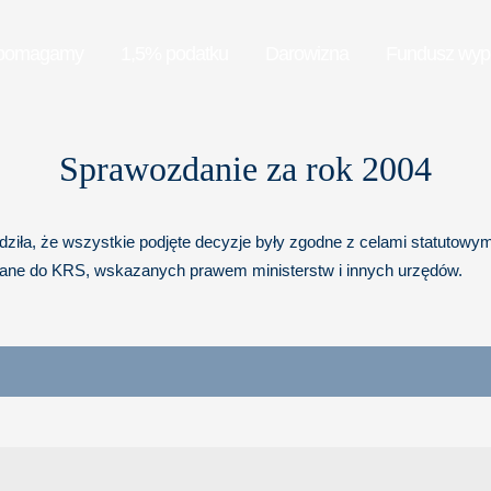
pomagamy
1,5% podatku
Darowizna
Fundusz wy
Sprawozdanie za rok 2004
ziła, że wszystkie podjęte decyzje były zgodne z celami statutowymi
wane do KRS, wskazanych prawem ministerstw i innych urzędów.