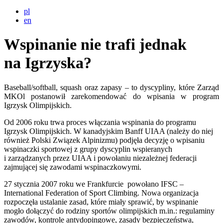
pl
en
Wspinanie nie trafi jednak
na Igrzyska?
Baseball/softball, squash oraz zapasy – to dyscypliny, które Zarząd
MKOl postanowił zarekomendować do wpisania w program
Igrzysk Olimpijskich.
Od 2006 roku trwa proces włączania wspinania do programu
Igrzysk Olimpijskich. W kanadyjskim Banff UIAA (należy do niej
również Polski Związek Alpinizmu) podjęła decyzję o wpisaniu
wspinaczki sportowej z grupy dyscyplin wspieranych
i zarządzanych przez UIAA i powołaniu niezależnej federacji
zajmującej się zawodami wspinaczkowymi.
27 stycznia 2007 roku we Frankfurcie powołano IFSC –
International Federation of Sport Climbing. Nowa organizacja
rozpoczęła ustalanie zasad, które miały sprawić, by wspinanie
mogło dołączyć do rodziny sportów olimpijskich m.in.: regulaminy
zawodów, kontrole antydopingowe, zasady bezpieczeństwa,