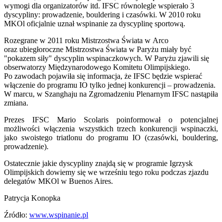
wymogi dla organizatorów itd. IFSC równolegle wspierało 3
dyscypliny: prowadzenie, bouldering i czasówki. W 2010 roku
MKOl oficjalnie uznał wspinanie za dyscyplinę sportową.
Rozegrane w 2011 roku Mistrzostwa Świata w Arco
oraz ubiegłoroczne Mistrzostwa Świata w Paryżu miały być
"pokazem siły" dyscyplin wspinaczkowych. W Paryżu zjawili się
obserwatorzy Międzynarodowego Komitetu Olimpijskiego.
Po zawodach pojawiła się informacja, że IFSC będzie wspierać
włączenie do programu IO tylko jednej konkurencji – prowadzenia.
W marcu, w Szanghaju na Zgromadzeniu Plenarnym IFSC nastąpiła
zmiana.
Prezes IFSC Mario Scolaris poinformował o potencjalnej
możliwości włączenia wszystkich trzech konkurencji wspinaczki,
jako swoistego triatlonu do programu IO (czasówki, bouldering,
prowadzenie).
Ostatecznie jakie dyscypliny znajdą się w programie Igrzysk
Olimpijskich dowiemy się we wrześniu tego roku podczas zjazdu
delegatów MKOl w Buenos Aires.
Patrycja Konopka
Źródło:
www.wspinanie.pl