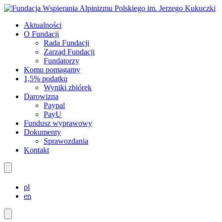
Aktualności
O Fundacji
Rada Fundacji
Zarząd Fundacji
Fundatorzy
Komu pomagamy
1,5% podatku
Wyniki zbiórek
Darowizna
Paypal
PayU
Fundusz wyprawowy
Dokumenty
Sprawozdania
Kontakt
pl
en