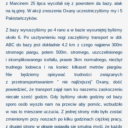
z Marcinem 25 lipca wycofali się z powrotem da bazy. atak
na tą górę. W akcji znoszenia Oxany uczestniczyliśmy my i 5
Pakistańczyków.
Z bazy wyruszyliśmy po 4 rano a w bazie wysuniętej byliśmy
około 6. Po usztywnieniu nogi zaczęliśmy transport w dół.
ABC do bazy jest dokładnie 4.2 km z czego najpierw 300m
stromego piargu, potem 500m. stromego, uszczelinionego
i skomplikowanego icefallu, prawie 3km normalnego, niezbyt
trudnego lodowca i na koniec kilkaset metrów piargów.
Nie będziemy opisywać trudności związanych
z przetransportowaniem " nie najlżejszej" Oxany, dość
powiedzieć, że transport zajął nam ku naszemu zaskoczeniu
niecałe sześć godzin. Gdy byliśmy około godziny od bazy
sporo osób wyszło nam na przeciw aby pomóc, wzbudziło
w nas to mieszane uczucia. Z jednej strony miło było zostać
zmienionym przy noszach po kilku godzinach ciężkiej pracy,
z drugiej strony w głowie pojawiła się smutna myśl, że każdy