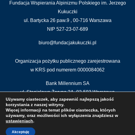
Fundacja Wspierania Alpinizmu Polskiego im. Jerzego
Kukuczki
ul. Bartycka 26 paw.9 , 00-716 Warszawa
NIP 527-23-07-689
biuro@fundacjakukuczki.pl
Organizacja pożytku publicznego zarejestrowana
w KRS pod numerem 0000084062
Bank Millennium SA
ul. Stanisława Żaryna 2A, 02-593 Warszawa
Używamy ciasteczek, aby zapewnić najlepszą jakość
BIC/SWIFT CODE : BIGBPLPWXXX
korzystania z naszej witryny.
IBAN: PL 04 1160 2202 0000 0000 5515 5611
Więcej informacji na temat plików ciasteczka, których
używamy, oraz możliwości ich wyłączenia znajdziesz w
ustawieniach
.
Akceptuję
Program e-pity Copyright 2025-2026 e-file sp. z o.o.