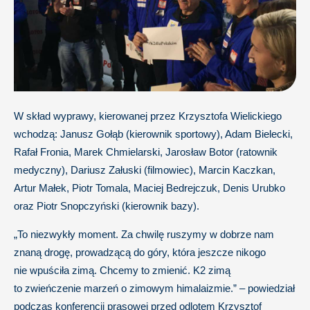
W skład wyprawy, kierowanej przez Krzysztofa Wielickiego
wchodzą: Janusz Gołąb (kierownik sportowy), Adam Bielecki,
Rafał Fronia, Marek Chmielarski, Jarosław Botor (ratownik
medyczny), Dariusz Załuski (filmowiec), Marcin Kaczkan,
Artur Małek, Piotr Tomala, Maciej Bedrejczuk, Denis Urubko
oraz Piotr Snopczyński (kierownik bazy).
„To niezwykły moment. Za chwilę ruszymy w dobrze nam
znaną drogę, prowadzącą do góry, która jeszcze nikogo
nie wpuściła zimą. Chcemy to zmienić. K2 zimą
to zwieńczenie marzeń o zimowym himalaizmie.” – powiedział
podczas konferencji prasowej przed odlotem Krzysztof