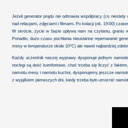
Jeżeli generator prądu nie odmawia współpracy (co niestet
nad relacjami, zdjęciami i filmami. Po kolacji (ok. 19:00) cza
W skrócie, życie w bazie upływa nam na czytaniu, graniu w
Ponadto, dużo czasu pochłania nieustanne reperowanie gener
mesy w temperaturze około 10*C) ale nawet najbardziej zdeter
Każdy uczestnik naszej wyprawy dysponuje jednym namiot
noclegi są dość komfortowe, choć trzeba się liczyć z fakte
namiotu mesy i namiotu kuchni, dysponujemy jeszcze namiote
z wyjątkiem pierwszych dni, kiedy trzeba było umocnić namio