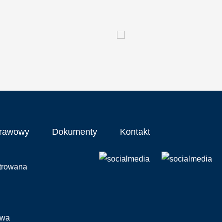
prawowy
Dokumenty
Kontakt
strowana
awa