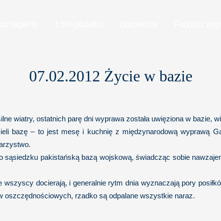
pomagamy
1,5% podatku
Darowizna
Fundusz wy
07.02.2012 Życie w bazie
lne wiatry, ostatnich parę dni wyprawa została uwięziona w bazie, w
ieli bazę – to jest mesę i kuchnię z międzynarodową wyprawą G
arzystwo.
po sąsiedzku pakistańską bazą wojskową, świadcząc sobie nawzajem
ie wszyscy docierają, i generalnie rytm dnia wyznaczają pory posi
ędów oszczędnościowych, rzadko są odpalane wszystkie naraz.