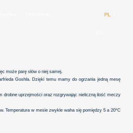
prawowy
Dokumenty
PL
EN
ięc może parę słów o niej samej.
arfrieda Goshla. Dzięki temu mamy do ogrzania jedną mesę
 drobne uprzejmości oraz rozgrywając nieliczną ilość meczy
łków. Temperatura w mesie zwykle waha się pomiędzy 5 a 20*C