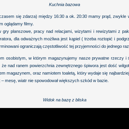
Kuchnia bazowa
y czasem się zdarza) między 16:30 a ok. 20:30 mamy prąd, zwykle 
sem oglądamy filmy.
 gry planszowe, pracy nad relacjami, wizytami i rewizytami z pak
atora, dla odważnych możliwa jest kąpiel ( trzeba roztopić i podgr
minowani ograniczają częstotliwość tej przyjemności do jednego raz
em osobistym, w którym magazynujemy nasze prywatne rzeczy i ś
m, że nad ranem powierzchnia zewnętrznego śpiwora jest dość wilg
m magazynem, oraz namiotem toaletą, który wydaje się najbardziej
t – mesę, wiatr nie spowodował większych szkód w bazie.
Widok na bazę z bliska