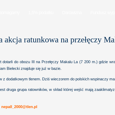
pomagamy
1,5% podatku
Darowizna
Fundusz wy
 akcja ratunkowa na przełęczy Ma
t dotarli do obozu III na Przełęczy Makalu La (7 200 m.) gdzie w
m Bielecki znajduje się już w bazie.
w z dodatkowym tlenem. Dziś wieczorem do polskich wspinaczy ma d
st druga grupa ratowników, w skład której wejść mają zaaklimatyzow
:
nepall_2000@tlen.pl