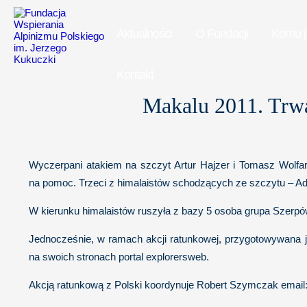
Aktualności
O Fundacji
Komu 
Kontakt
Makalu 2011. Trwa
Wyczerpani atakiem na szczyt Artur Hajzer i Tomasz Wolfar
na pomoc. Trzeci z himalaistów schodzących ze szczytu – Ada
W kierunku himalaistów ruszyła z bazy 5 osoba grupa Szerpó
Jednocześnie, w ramach akcji ratunkowej, przygotowywana je
na swoich stronach portal explorersweb.
Akcją ratunkową z Polski koordynuje Robert Szymczak email