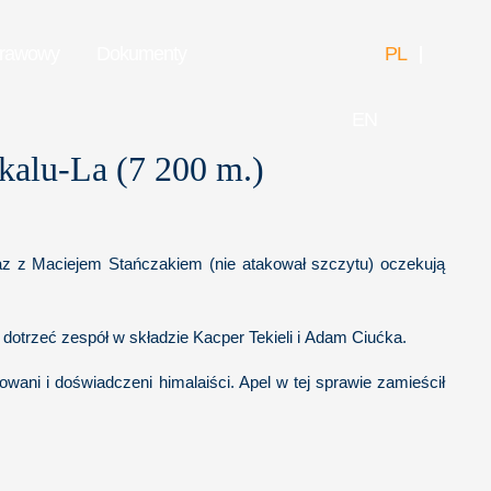
prawowy
Dokumenty
PL
EN
kalu-La (7 200 m.)
raz z Maciejem Stańczakiem (nie atakował szczytu) oczekują
otrzeć zespół w składzie Kacper Tekieli i Adam Ciućka.
ani i doświadczeni himalaiści. Apel w tej sprawie zamieścił