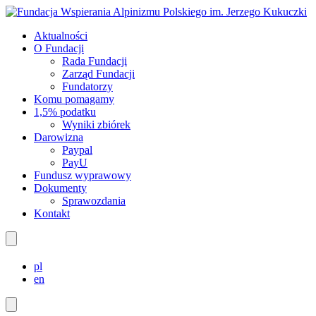
Aktualności
O Fundacji
Rada Fundacji
Zarząd Fundacji
Fundatorzy
Komu pomagamy
1,5% podatku
Wyniki zbiórek
Darowizna
Paypal
PayU
Fundusz wyprawowy
Dokumenty
Sprawozdania
Kontakt
pl
en